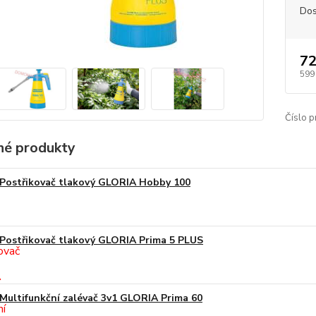
Dos
72
599
Číslo p
é produkty
Postřikovač tlakový GLORIA Hobby 100
Postřikovač tlakový GLORIA Prima 5 PLUS
Multifunkční zalévač 3v1 GLORIA Prima 60