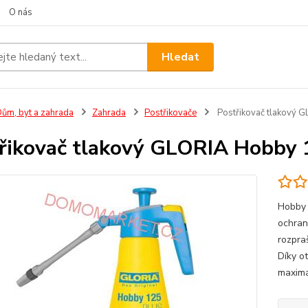
O nás
Hledat
ům, byt a zahrada
Zahrada
Postřikovače
Postřikovač tlakový 
řikovač tlakový GLORIA Hobby
Hobby 
ochran
rozpra
Díky ot
maximál