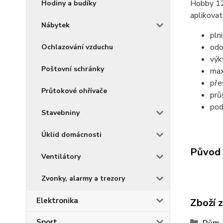
Hobby 125
Hodiny a budíky
aplikovat
Nábytek
pln
odo
Ochlazování vzduchu
výk
Poštovní schránky
max
pře
Průtokové ohřívače
prů
pod
Stavebniny
Úklid domácnosti
Původ 
Ventilátory
Zvonky, alarmy a trezory
Elektronika
Zboží 
Sport