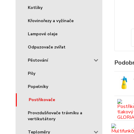
Kotlíky
Křovinořezy a vyžínače
Lampové oleje
Odpuzovače zvířat
Pěstování
Podobn
Pily
Popelníky
Postřikovače
Provzdušňovače trávníku a
vertikutátory
Teploměry