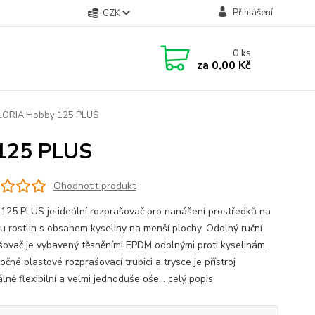
Přihlášení
CZK
0
ks
za
0,00 Kč
GLORIA Hobby 125 PLUS
 125 PLUS
Ohodnotit produkt
125 PLUS je ideální rozprašovač pro nanášení prostředků na
u rostlin s obsahem kyseliny na menší plochy. Odolný ruční
šovač je vybavený těsněními EPDM odolnými proti kyselinám.
očné plastové rozprašovací trubici a trysce je přístroj
ně flexibilní a velmi jednoduše oše...
celý popis