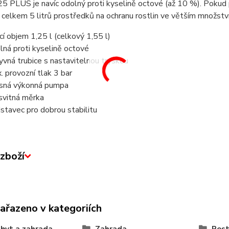
 PLUS je navíc odolný proti kyselině octové (až 10 %). Pokud pl
 celkem 5 litrů prostředků na ochranu rostlin ve větším množství
icí objem 1,25 l (celkový 1,55 l)
lná proti kyselině octové
yvná trubice s nastavitelnou tryskou
. provozní tlak 3 bar
sná výkonná pumpa
svitná měrka
stavec pro dobrou stabilitu
zboží
zařazeno v kategoriích