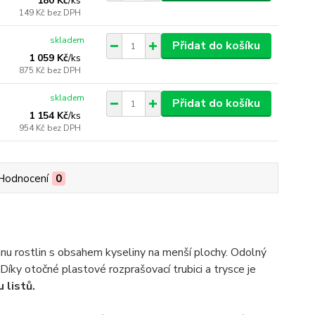
180 Kč
/
ks
149 Kč
bez DPH
skladem
Přidat do košíku
1 059 Kč
/
ks
875 Kč
bez DPH
skladem
Přidat do košíku
1 154 Kč
/
ks
954 Kč
bez DPH
Hodnocení
0
nu rostlin s obsahem kyseliny na menší plochy. Odolný
íky otočné plastové rozprašovací trubici a trysce je
 listů.