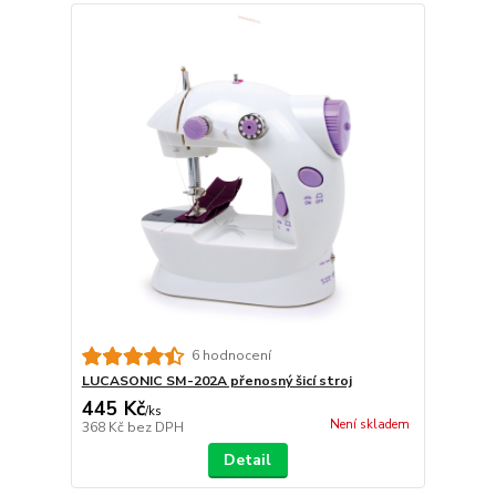
6 hodnocení
LUCASONIC SM-202A přenosný šicí stroj
445 Kč
/
ks
Není skladem
368 Kč
bez DPH
Detail