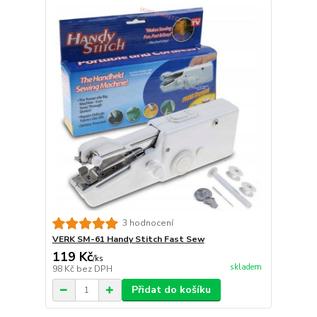
3 hodnocení
VERK SM-61 Handy Stitch Fast Sew
119 Kč
/
ks
skladem
98 Kč
bez DPH
Přidat do košíku