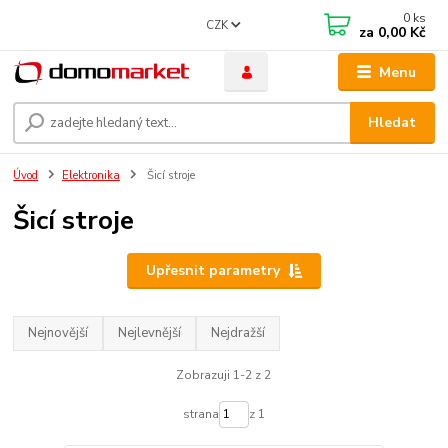
0
ks
CZK
za
0,00 Kč
Menu
Hledat
Úvod
Elektronika
Šicí stroje
Šicí stroje
Upřesnit parametry
Nejnovější
Nejlevnější
Nejdražší
Zobrazuji 1-2 z 2
strana
z 1