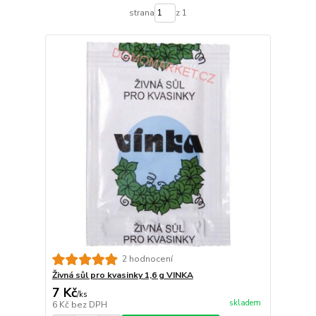
strana
z 1
2 hodnocení
Živná sůl pro kvasinky 1,6 g VINKA
7 Kč
/
ks
skladem
6 Kč
bez DPH