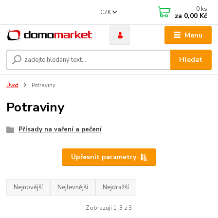
0
ks
CZK
za
0,00 Kč
Menu
Hledat
Úvod
Potraviny
Potraviny
Přísady na vaření a pečení
Upřesnit parametry
Nejnovější
Nejlevnější
Nejdražší
Zobrazuji 1-3 z 3