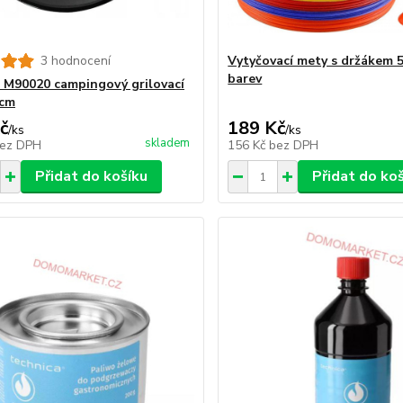
3 hodnocení
Vytyčovací mety s držákem 5
barev
 M90020 campingový grilovací
 cm
č
189 Kč
/
ks
/
ks
skladem
ez DPH
156 Kč
bez DPH
Přidat do košíku
Přidat do ko