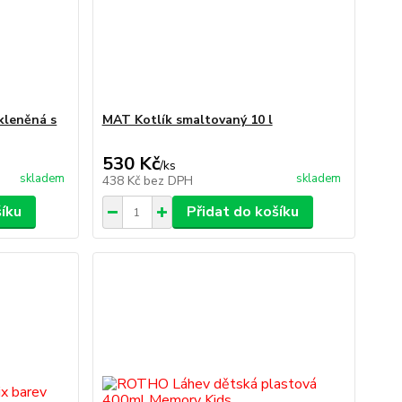
kleněná s
MAT Kotlík smaltovaný 10 l
530 Kč
/
ks
skladem
skladem
438 Kč
bez DPH
šíku
Přidat do košíku