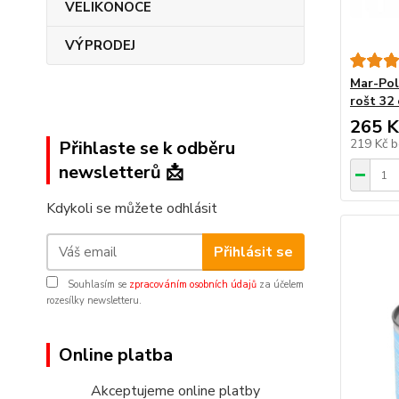
VELIKONOCE
VÝPRODEJ
Mar-Pol
rošt 32
265 K
219 Kč
b
Přihlaste se k odběru
newsletterů 📩
Kdykoli se můžete odhlásit
Přihlásit se
Souhlasím se
zpracováním osobních údajů
za účelem
rozesílky newsletteru.
Online platba
Akceptujeme online platby