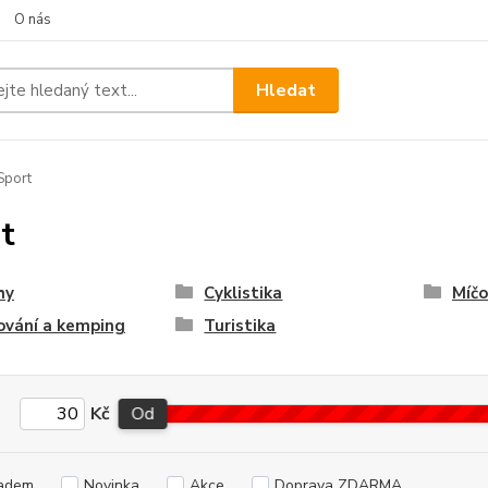
O nás
Hledat
Sport
t
hy
Cyklistika
Míčo
ování a kemping
Turistika
Kč
Od
adem
Novinka
Akce
Doprava ZDARMA