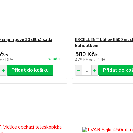
kempingové 30 dílná sada
EXCELLENT Láhev 5500 ml s
kohoutkem
č
580 Kč
/
ks
/
ks
skladem
ez DPH
479 Kč
bez DPH
Přidat do košíku
Přidat do ko