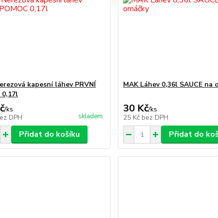
erezová kapesní láhev PRVNÍ
MAK Láhev 0,36l SAUCE na 
0,17l
č
30 Kč
/
ks
/
ks
skladem
ez DPH
25 Kč
bez DPH
Přidat do košíku
Přidat do ko