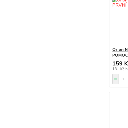
Orion N
POMOC 
159 K
131 Kč
b