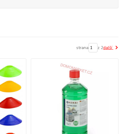
strana
z 2
další