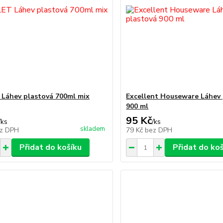
Láhev plastová 700ml mix
Excellent Houseware Láhev 
900 ml
95 Kč
/
ks
/
ks
skladem
z DPH
79 Kč
bez DPH
Přidat do košíku
Přidat do ko