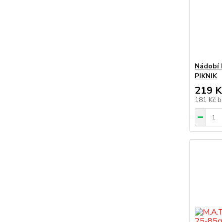
Nádobí 
PIKNIK
219 K
181 Kč
b