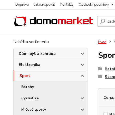
Doprava
Jak nakupovat
Kontakty
Obchodní podmínky
Nabídka sortimentu
Úvod
Spor
Dům, byt a zahrada
Elektronika
Bato
Sport
Stan
Batohy
Cena:
Cyklistika
Míčové sporty
Skl