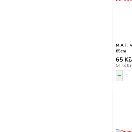
M.A.T. 
85cm
65 Kč
54 Kč
be