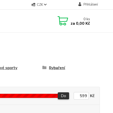
Přihlášení
CZK
0
ks
za
0,00 Kč
vé sporty
Rybaření
Do
Kč