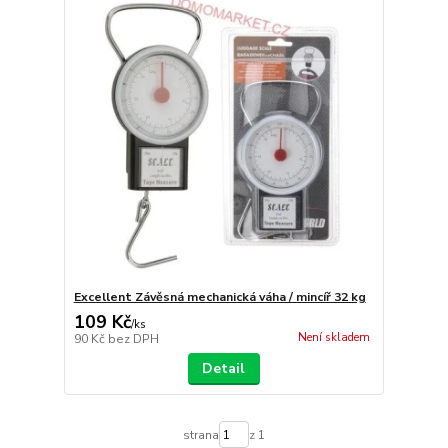
Excellent Závěsná mechanická váha / mincíř 32 kg
109 Kč
/
ks
Není skladem
90 Kč
bez DPH
Detail
strana
z 1