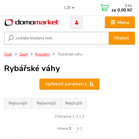
0
ks
CZK
za
0,00 Kč
Menu
Hledat
Úvod
Sport
Rybaření
Rybářské váhy
Rybářské váhy
Upřesnit parametry
Nejnovější
Nejlevnější
Nejdražší
Zobrazuji 1-2 z 2
strana
z 1