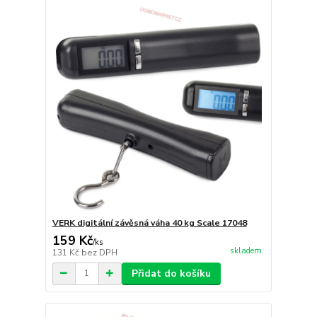
VERK digitální závěsná váha 40 kg Scale 17048
159 Kč
/
ks
skladem
131 Kč
bez DPH
Přidat do košíku