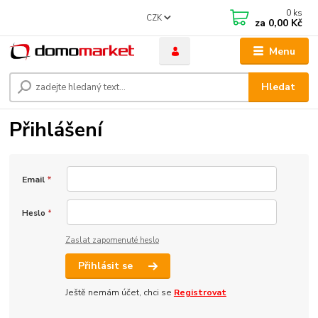
0
ks
CZK
za
0,00 Kč
Menu
Hledat
Přihlášení
Email
*
Heslo
*
Zaslat zapomenuté heslo
Přihlásit se
Ještě nemám účet, chci se
Registrovat