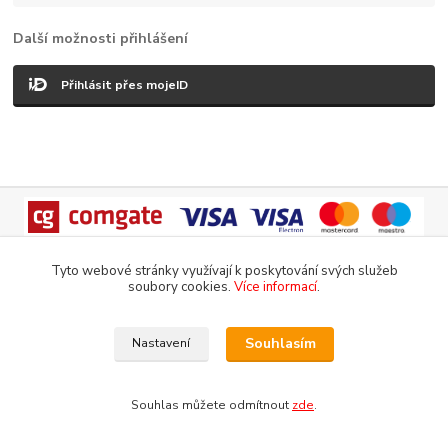
Další možnosti přihlášení
Přihlásit přes mojeID
Tyto webové stránky využívají k poskytování svých služeb
soubory cookies.
Více informací
.
Copyright 2018-2025 DOMOMARKET.CZ
Vytvořeno na
Eshop-rychle.cz
Souhlasím
Nastavení
Souhlas můžete odmítnout
zde
.