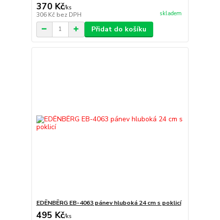
370 Kč
/
ks
skladem
306 Kč
bez DPH
Přidat do košíku
EDËNBËRG EB-4063 pánev hluboká 24 cm s poklicí
495 Kč
/
ks