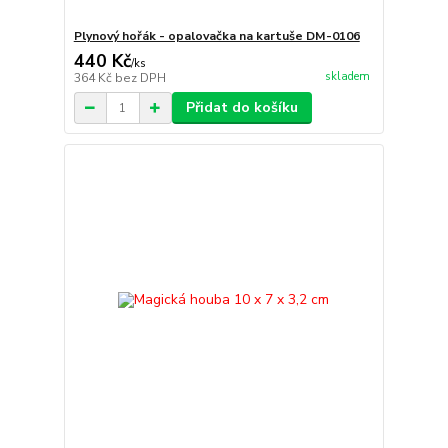
Plynový hořák - opalovačka na kartuše DM-0106
440 Kč
/
ks
skladem
364 Kč
bez DPH
Přidat do košíku