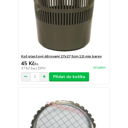
Koš plastový děrovaný 27x27,5cm 12l mix barev
45 Kč
/
ks
skladem
37 Kč
bez DPH
Přidat do košíku