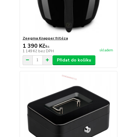
Zeegma Knapper fritéza
1 390 Kč
/
ks
skladem
1 149 Kč
bez DPH
Přidat do košíku