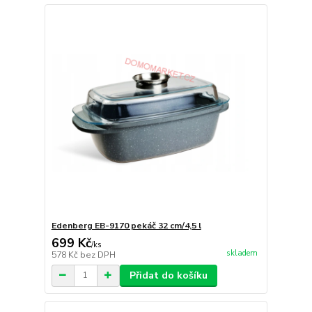
Edenberg EB-9170 pekáč 32 cm/4,5 l
699 Kč
/
ks
skladem
578 Kč
bez DPH
Přidat do košíku