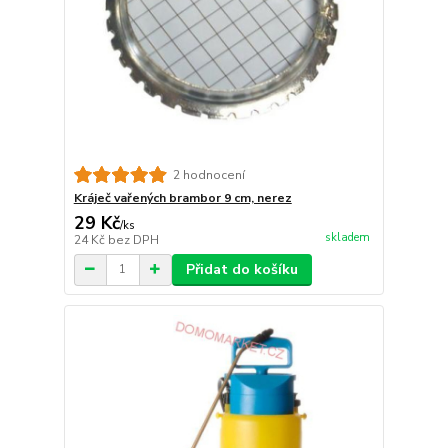
2 hodnocení
Kráječ vařených brambor 9 cm, nerez
29 Kč
/
ks
skladem
24 Kč
bez DPH
Přidat do košíku