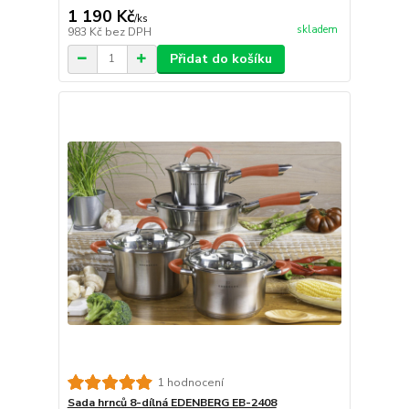
1 190 Kč
/
ks
skladem
983 Kč
bez DPH
Přidat do košíku
1 hodnocení
Sada hrnců 8-dílná EDENBERG EB-2408