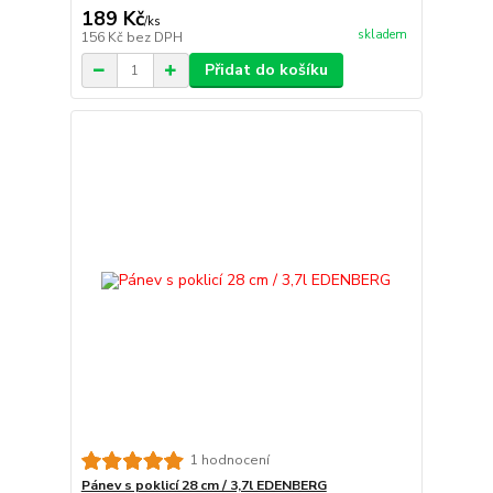
189 Kč
/
ks
skladem
156 Kč
bez DPH
Přidat do košíku
1 hodnocení
Pánev s poklicí 28 cm / 3,7l EDENBERG