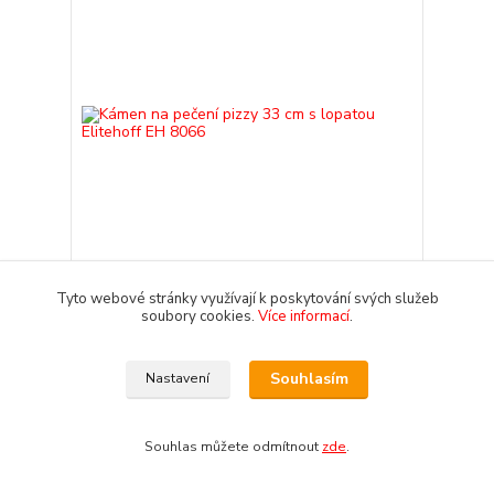
Tyto webové stránky využívají k poskytování svých služeb
1 hodnocení
soubory cookies.
Více informací
.
Kámen na pečení pizzy 33 cm s lopatou Elitehoff
EH 8066
649 Kč
Souhlasím
/
ks
Nastavení
skladem
536 Kč
bez DPH
Přidat do košíku
Souhlas můžete odmítnout
zde
.