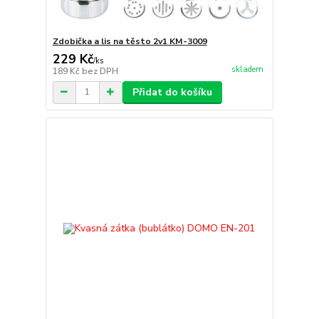
Zdobička a lis na těsto 2v1 KM-3009
229 Kč
/
ks
skladem
189 Kč
bez DPH
Přidat do košíku