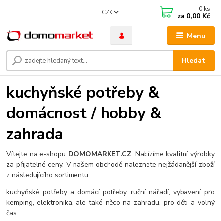
0
ks
CZK
za
0,00 Kč
Menu
Hledat
kuchyňské potřeby &
domácnost / hobby &
zahrada
Vítejte na e-shopu
DOMOMARKET.CZ
. Nabízíme kvalitní výrobky
za přijatelné ceny. V našem obchodě naleznete nejžádanější zboží
z následujícího sortimentu:
kuchyňské potřeby a domácí potřeby, ruční nářadí, vybavení pro
kemping, elektronika, ale také něco na zahradu, pro děti a volný
čas