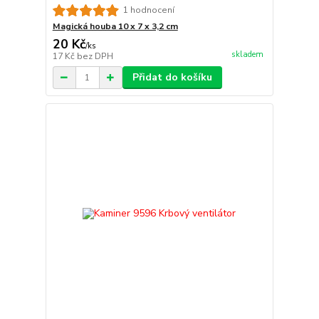
1 hodnocení
Magická houba 10 x 7 x 3,2 cm
20 Kč
/
ks
skladem
17 Kč
bez DPH
Přidat do košíku