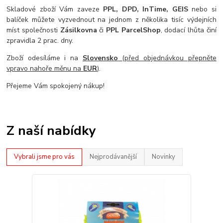
Skladové zboží Vám zaveze
PPL
, DPD, InTime, GEIS
nebo si
balíček můžete vyzvednout na jednom z několika tisíc výdejních
míst společnosti
Zásilkovna
či
PPL ParcelShop
, dodací lhůta činí
zpravidla 2 prac. dny.
Zboží odesíláme i na
Slovensko
(před objednávkou přepněte
vpravo nahoře měnu na
EUR
)
.
Přejeme Vám spokojený nákup!
Z naší nabídky
Vybrali jsme pro vás
Nejprodávanější
Novinky