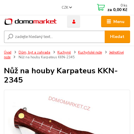
0
ks
CZK
za
0,00 Kč
Menu
Hledat
Úvod
Dům, byt a zahrada
Kuchyně
Kuchyňské nože
Jednotlivé
nože
Nůž na houby Karpateus KKN-2345
Nůž na houby Karpateus KKN-
2345