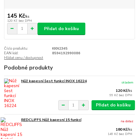
145 Kč
/
ks
120 Kč
bez DPH
Přidat do košíku
Číslo produktu:
KKN2345
EAN kód:
8594192990086
Hlídat cenu / dostupnost
Podobné produkty
Nůž kapesní šest funkcí INOX 16224
skladem
120 Kč
/
ks
99 Kč
bez DPH
Přidat do košíku
REDCLIFFS Nůž kapesní 15 funkcí
na dotaz
180 Kč
/
ks
149 Kč
bez DPH