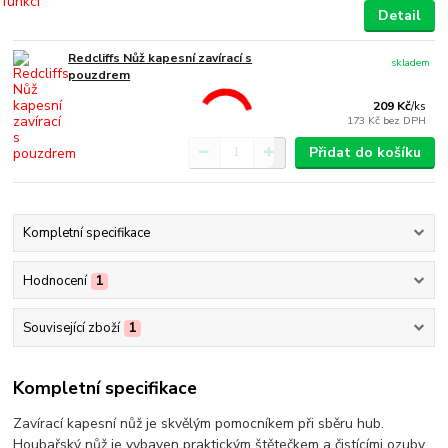
Detail
Redcliffs Nůž kapesní zavírací s
skladem
pouzdrem
209 Kč
/
ks
173 Kč
bez DPH
Přidat do košíku
Kompletní specifikace
Hodnocení
1
Související zboží
1
Kompletní specifikace
Zavírací kapesní nůž je skvělým pomocníkem při sběru hub.
Houbařský nůž je vybaven praktickým štětečkem a čistícími ozuby