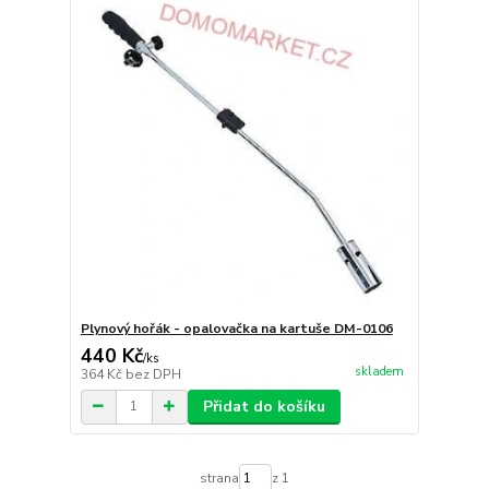
Plynový hořák - opalovačka na kartuše DM-0106
440 Kč
/
ks
skladem
364 Kč
bez DPH
Přidat do košíku
strana
z 1