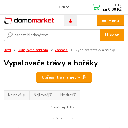
0
ks
CZK
za
0,00 Kč
Menu
Hledat
Úvod
Dům, byt a zahrada
Zahrada
Vypalovače trávy a hořáky
Vypalovače trávy a hořáky
Upřesnit parametry
Nejnovější
Nejlevnější
Nejdražší
Zobrazuji 1-8 z 8
strana
z 1