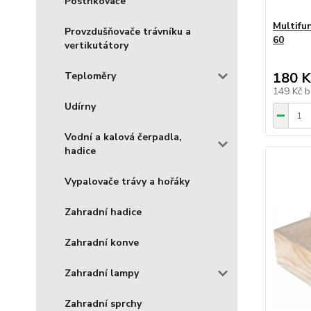
Postřikovače
Multifu
Provzdušňovače trávníku a
60
vertikutátory
180 K
Teploměry
149 Kč
b
Udírny
Vodní a kalová čerpadla,
hadice
Vypalovače trávy a hořáky
Zahradní hadice
Zahradní konve
Zahradní lampy
Zahradní sprchy