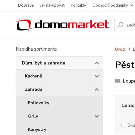
Doprava
Jak nakupovat
Kontakty
Obchodní podmínky
Nabídka sortimentu
Úvod
D
Pěst
Dům, byt a zahrada
Kuchyně
Loupa
Zahrada
Fóliovníky
Cena:
Grily
Skl
Kanystry