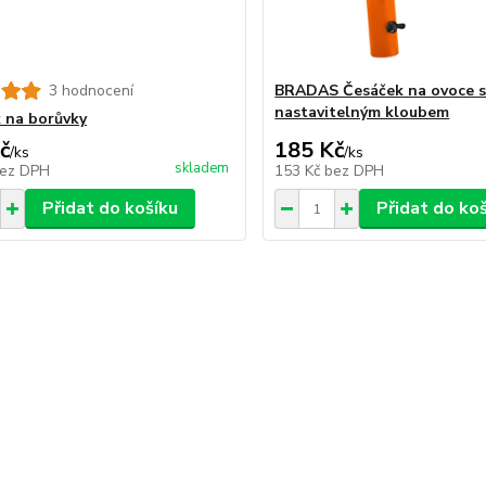
3 hodnocení
BRADAS Česáček na ovoce 
nastavitelným kloubem
 na borůvky
č
185 Kč
/
ks
/
ks
skladem
ez DPH
153 Kč
bez DPH
Přidat do košíku
Přidat do ko