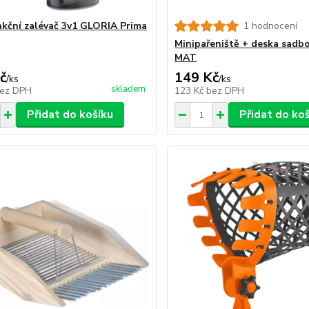
nkční zalévač 3v1 GLORIA Prima
1 hodnocení
Minipařeniště + deska sadbo
MAT
č
149 Kč
/
ks
/
ks
skladem
ez DPH
123 Kč
bez DPH
Přidat do košíku
Přidat do ko