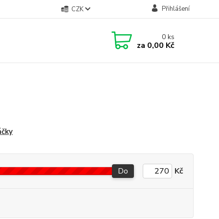
Přihlášení
CZK
0
ks
za
0,00 Kč
áčky
Do
Kč