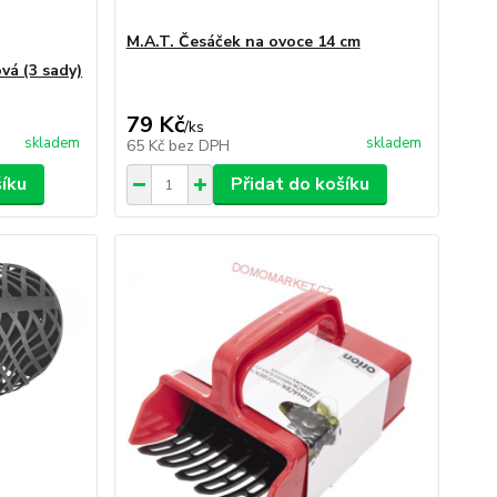
M.A.T. Česáček na ovoce 14 cm
vá (3 sady)
79 Kč
/
ks
skladem
skladem
65 Kč
bez DPH
šíku
Přidat do košíku