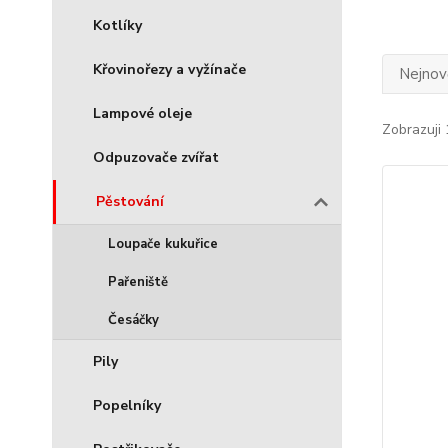
Kotlíky
Křovinořezy a vyžínače
Nejnově
Lampové oleje
Zobrazuji 
Odpuzovače zvířat
Pěstování
Loupače kukuřice
Pařeniště
Česáčky
Pily
Popelníky