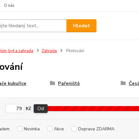
O nás
Hledat
ům, byt a zahrada
Zahrada
Pěstování
ování
če kukuřice
Pařeniště
Čes
Kč
Od
adem
Novinka
Akce
Doprava ZDARMA