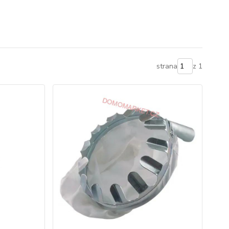
strana
z 1