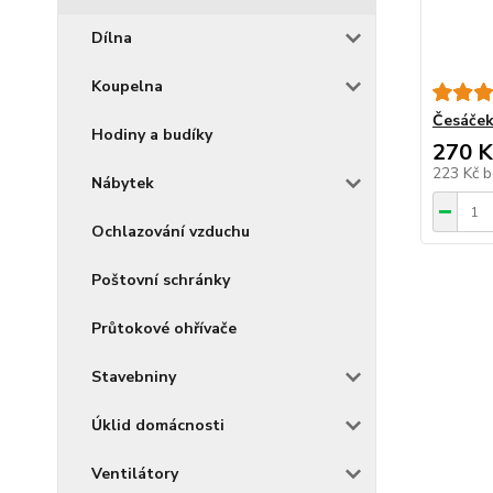
Dílna
Koupelna
Česáček
Hodiny a budíky
270 K
223 Kč
b
Nábytek
Ochlazování vzduchu
Poštovní schránky
Průtokové ohřívače
Stavebniny
Úklid domácnosti
Ventilátory