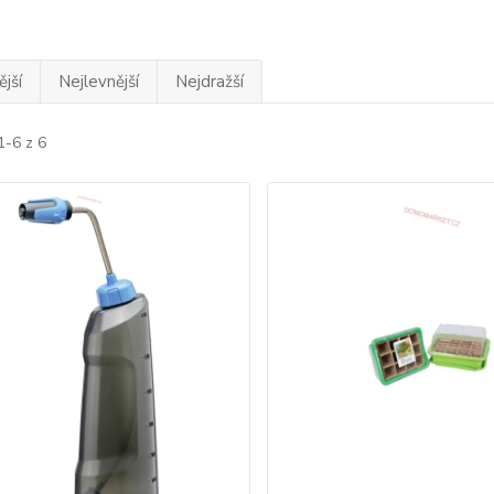
jší
Nejlevnější
Nejdražší
1-6 z 6