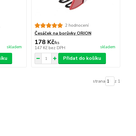
s
2 hodnocení
Česáček na borůvky ORION
178 Kč
/
ks
skladem
skladem
147 Kč
bez DPH
šíku
Přidat do košíku
strana
z 1