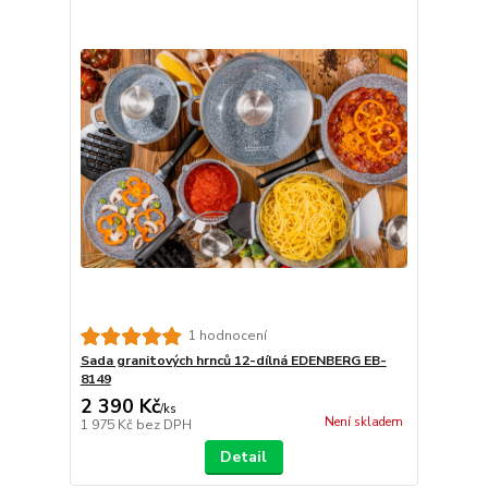
1 hodnocení
Sada granitových hrnců 12-dílná EDENBERG EB-
8149
2 390 Kč
/
ks
Není skladem
1 975 Kč
bez DPH
Detail