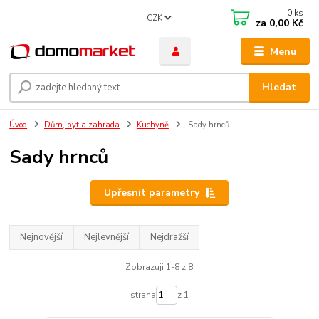
0
ks
CZK
za
0,00 Kč
Menu
Hledat
Úvod
Dům, byt a zahrada
Kuchyně
Sady hrnců
Sady hrnců
Upřesnit parametry
Nejnovější
Nejlevnější
Nejdražší
Zobrazuji 1-8 z 8
strana
z 1