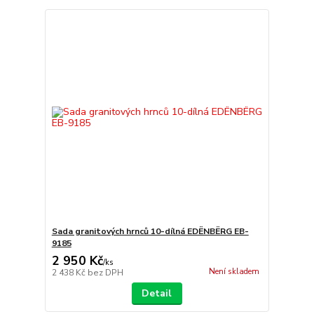
Sada granitových hrnců 10-dílná EDËNBËRG EB-
9185
2 950 Kč
/
ks
Není skladem
2 438 Kč
bez DPH
Detail