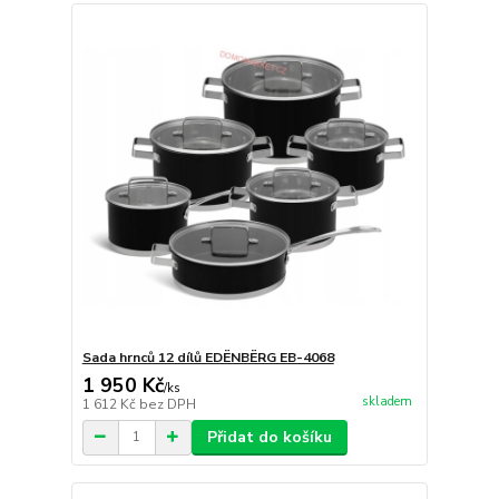
Sada hrnců 12 dílů EDËNBËRG EB-4068
1 950 Kč
/
ks
skladem
1 612 Kč
bez DPH
Přidat do košíku