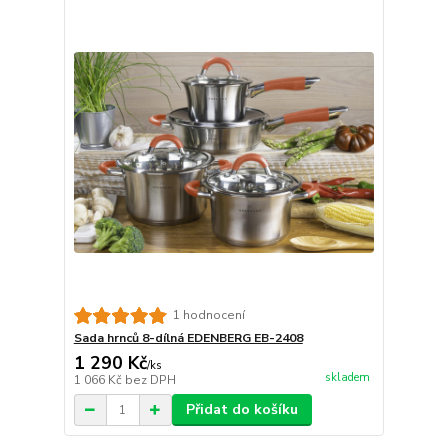
1 hodnocení
Sada hrnců 8-dílná EDENBERG EB-2408
1 290 Kč
/
ks
skladem
1 066 Kč
bez DPH
Přidat do košíku