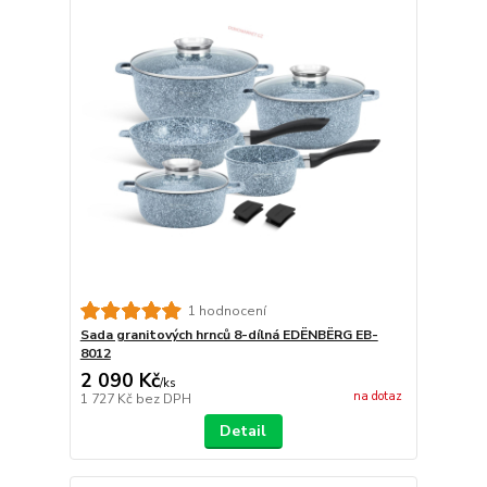
1 hodnocení
Sada granitových hrnců 8-dílná EDËNBËRG EB-
8012
2 090 Kč
/
ks
na dotaz
1 727 Kč
bez DPH
Detail