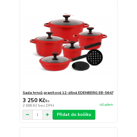
Sada hrnců granitová 12-dílná EDENBERG EB-5647
3 250 Kč
/
ks
skladem
2 686 Kč
bez DPH
Přidat do košíku