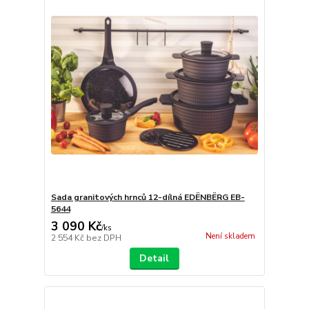
Sada granitových hrnců 12-dílná EDËNBËRG EB-
5644
3 090 Kč
/
ks
Není skladem
2 554 Kč
bez DPH
Detail