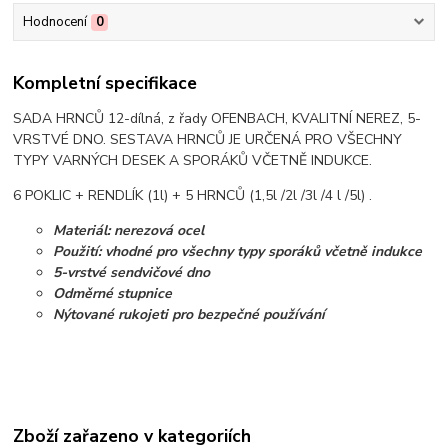
Hodnocení
0
Kompletní specifikace
SADA HRNCŮ 12-dílná, z řady OFENBACH, KVALITNÍ NEREZ, 5-
VRSTVÉ DNO. SESTAVA HRNCŮ JE URČENÁ PRO VŠECHNY
TYPY VARNÝCH DESEK A SPORÁKŮ VČETNĚ INDUKCE.
6 POKLIC + RENDLÍK (1l) + 5 HRNCŮ (1,5l /2l /3l /4 l /5l) .
Materiál: nerezová ocel
Použití: vhodné pro všechny typy sporáků včetně indukce
5-vrstvé sendvičové dno
Odměrné stupnice
Nýtované rukojeti pro bezpečné používání
Zboží zařazeno v kategoriích