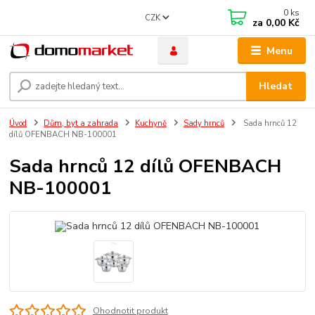
0
ks
CZK
za
0,00 Kč
Menu
Hledat
Úvod
Dům, byt a zahrada
Kuchyně
Sady hrnců
Sada hrnců 12
dílů OFENBACH NB-100001
Sada hrnců 12 dílů OFENBACH
NB-100001
Ohodnotit produkt