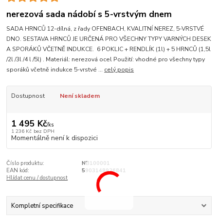
nerezová sada nádobí s 5-vrstvým dnem
SADA HRNCŮ 12-dílná, z řady OFENBACH, KVALITNÍ NEREZ, 5-VRSTVÉ
DNO. SESTAVA HRNCŮ JE URČENÁ PRO VŠECHNY TYPY VARNÝCH DESEK
A SPORÁKŮ VČETNĚ INDUKCE. 6 POKLIC + RENDLÍK (1l) + 5 HRNCŮ (1,5l
/2l /3l /4 l /5l) . Materiál: nerezová ocel Použití: vhodné pro všechny typy
sporáků včetně indukce 5-vrstvé ...
celý popis
Dostupnost
Není skladem
1 495 Kč
/
ks
1 236 Kč
bez DPH
Momentálně není k dispozici
Číslo produktu:
NB100001
EAN kód:
5903148926841
Hlídat cenu / dostupnost
Kompletní specifikace