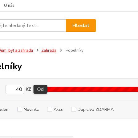
O nás
Hledat
ům, byt a zahrada
Zahrada
Popelníky
lníky
Kč
Od
adem
Novinka
Akce
Doprava ZDARMA