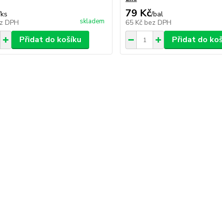
79 Kč
/
ks
/
bal
skladem
z DPH
65 Kč
bez DPH
Přidat do košíku
Přidat do ko