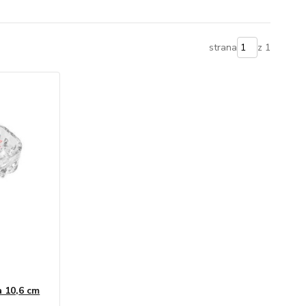
strana
z 1
a 10,6 cm