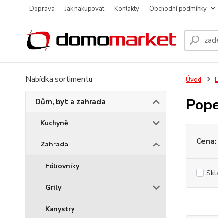
Doprava
Jak nakupovat
Kontakty
Obchodní podmínky
Nabídka sortimentu
Úvod
D
Pope
Dům, byt a zahrada
Kuchyně
Cena:
Zahrada
Fóliovníky
Skl
Grily
Kanystry