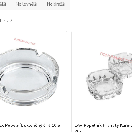
jší
Nejlevnější
Nejdražší
1-2 z 2
ex Popelník skleněný čirý 10,5
LAV Popelník hranatý Karin
2ks