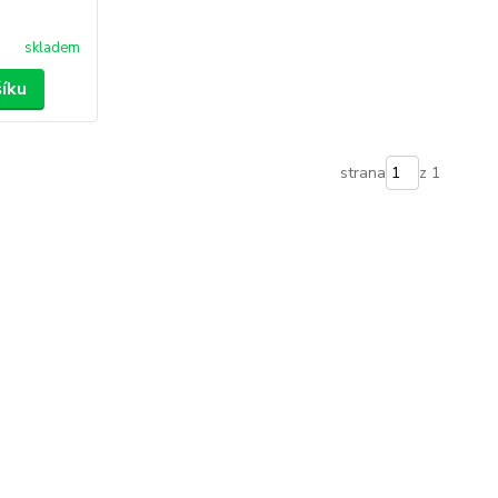
skladem
šíku
strana
z 1