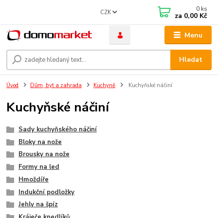
0
ks
CZK
za
0,00 Kč
Menu
Hledat
Úvod
Dům, byt a zahrada
Kuchyně
Kuchyňské náčiní
Kuchyňské náčiní
Sady kuchyňského náčiní
Bloky na nože
Brousky na nože
Formy na led
Hmoždíře
Indukční podložky
Jehly na špíz
Kráječe knedlíků