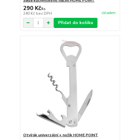
Sada kuchyňského náčiní HOME POINT
290 Kč
/
ks
skladem
240 Kč
bez DPH
Přidat do košíku
Otvírák univerzální + nožík HOME POINT