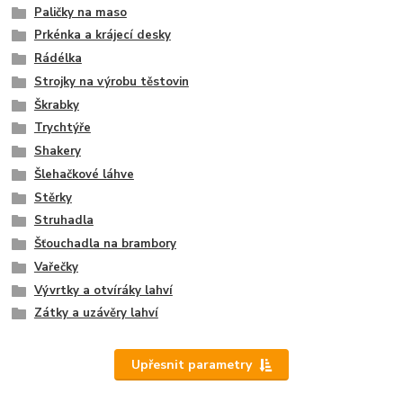
Paličky na maso
Prkénka a krájecí desky
Rádélka
Strojky na výrobu těstovin
Škrabky
Trychtýře
Shakery
Šlehačkové láhve
Stěrky
Struhadla
Šťouchadla na brambory
Vařečky
Vývrtky a otvíráky lahví
Zátky a uzávěry lahví
Upřesnit parametry