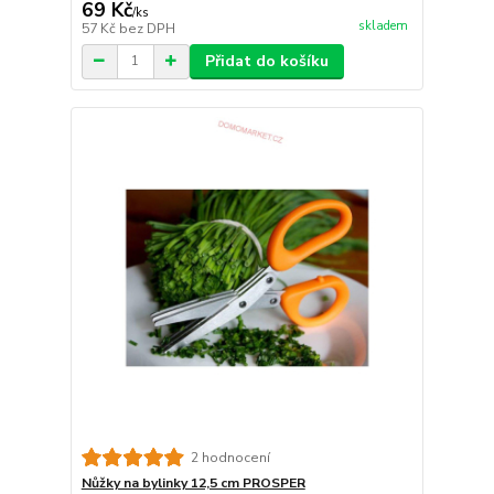
69 Kč
/
ks
skladem
57 Kč
bez DPH
Přidat do košíku
2 hodnocení
Nůžky na bylinky 12,5 cm PROSPER