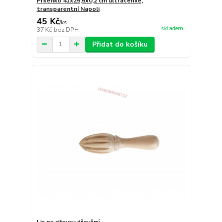
Prkénko 41x25,5x0,2 cm ultratenké,
transparentní Napoli
45 Kč
/
ks
skladem
37 Kč
bez DPH
Přidat do košíku