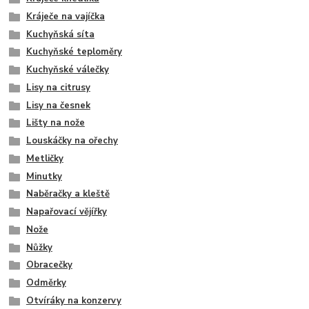
Kráječe na vajíčka
Kuchyňská síta
Kuchyňské teploměry
Kuchyňské válečky
Lisy na citrusy
Lisy na česnek
Lišty na nože
Louskáčky na ořechy
Metličky
Minutky
Naběračky a kleště
Napařovací vějířky
Nože
Nůžky
Obracečky
Odměrky
Otvíráky na konzervy