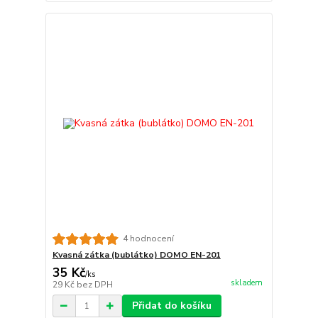
4 hodnocení
Kvasná zátka (bublátko) DOMO EN-201
35 Kč
/
ks
skladem
29 Kč
bez DPH
Přidat do košíku