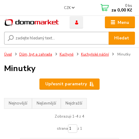
0
ks
CZK
za
0,00 Kč
Menu
Hledat
Úvod
Dům, byt a zahrada
Kuchyně
Kuchyňské náčiní
Minutky
Minutky
Upřesnit parametry
Nejnovější
Nejlevnější
Nejdražší
Zobrazuji 1-4 z 4
strana
z 1