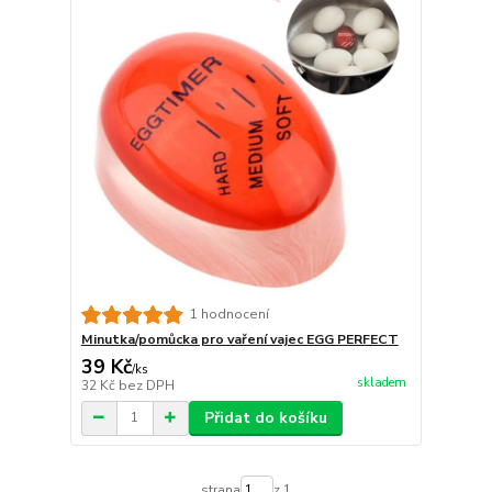
1 hodnocení
Minutka/pomůcka pro vaření vajec EGG PERFECT
39 Kč
/
ks
skladem
32 Kč
bez DPH
Přidat do košíku
strana
z 1