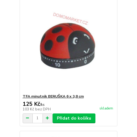
TFA minutník BERUŠKA 6 x 3,8 cm
125 Kč
/
ks
skladem
103 Kč
bez DPH
Přidat do košíku