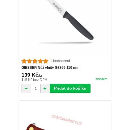
1 hodnocení
GIESSER Nůž vlnitý G8365 110 mm
139 Kč
/
ks
skladem
115 Kč
bez DPH
Přidat do košíku