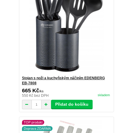
Stojan s noži a kuchyňským náčiním EDENBERG
EB-7808
665 Kč
/
ks
skladem
550 Kč
bez DPH
Přidat do košíku
TOP produkt
Doprava ZDARMA