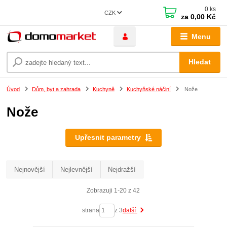
0
ks
CZK
za
0,00 Kč
Menu
Hledat
Úvod
Dům, byt a zahrada
Kuchyně
Kuchyňské náčiní
Nože
Nože
Upřesnit parametry
Nejnovější
Nejlevnější
Nejdražší
Zobrazuji 1-20 z 42
strana
z 3
další