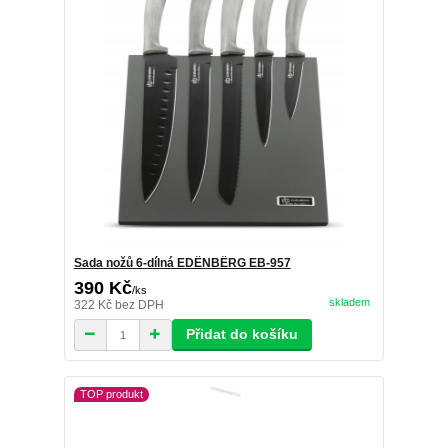
Sada nožů 6-dílná EDËNBËRG EB-957
390 Kč
/
ks
skladem
322 Kč
bez DPH
Přidat do košíku
TOP produkt