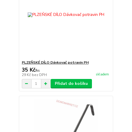
PLZEŇSKÉ DÍLO Dávkovač potravin PH
35 Kč
/
ks
skladem
29 Kč
bez DPH
Přidat do košíku