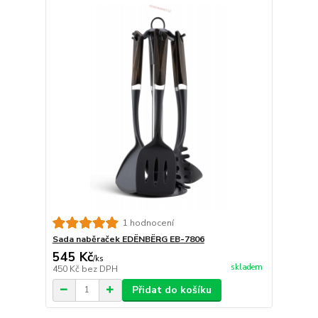
1 hodnocení
Sada naběraček EDËNBËRG EB-7806
545 Kč
/
ks
skladem
450 Kč
bez DPH
Přidat do košíku