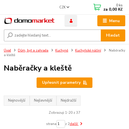
0
ks
CZK
za
0,00 Kč
Menu
Hledat
Úvod
Dům, byt a zahrada
Kuchyně
Kuchyňské náčiní
Naběračky
a kleště
Naběračky a kleště
Upřesnit parametry
Nejnovější
Nejlevnější
Nejdražší
Zobrazuji 1-20 z 37
strana
z 2
další