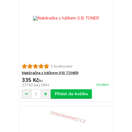
1 hodnocení
Naběračka s háčkem 0,5l TONER
335 Kč
/
ks
skladem
277 Kč
bez DPH
Přidat do košíku