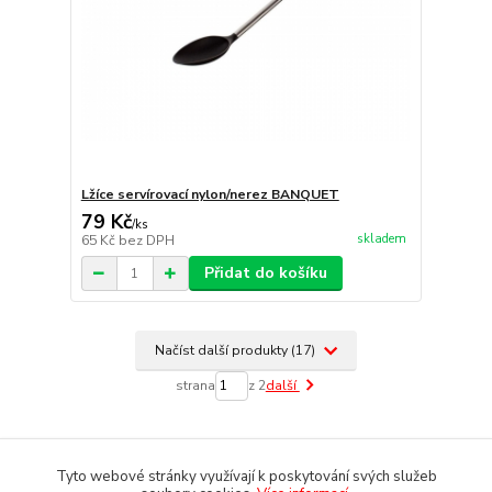
Lžíce servírovací nylon/nerez BANQUET
79 Kč
/
ks
skladem
65 Kč
bez DPH
Přidat do košíku
Načíst další produkty (17)
strana
z 2
další
Tyto webové stránky využívají k poskytování svých služeb