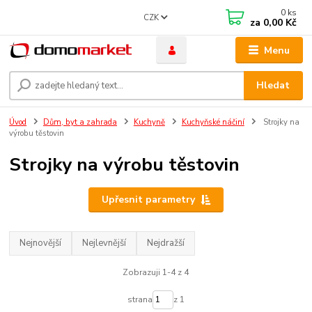
0
ks
CZK
za
0,00 Kč
Menu
Hledat
Úvod
Dům, byt a zahrada
Kuchyně
Kuchyňské náčiní
Strojky na
výrobu těstovin
Strojky na výrobu těstovin
Upřesnit parametry
Nejnovější
Nejlevnější
Nejdražší
Zobrazuji 1-4 z 4
strana
z 1