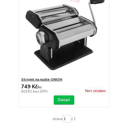
Strojek na nudle ORION
749 Kč
/
ks
Není skladem
619 Kč
bez DPH
Detail
strana
z 1