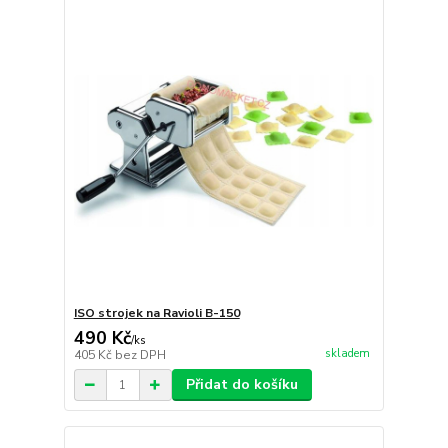
ISO strojek na Ravioli B-150
490 Kč
/
ks
skladem
405 Kč
bez DPH
Přidat do košíku