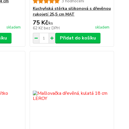
24 cm
3 hodnocení
Kuchyňská stěrka silikonová s dřevěnou
rukojetí 25,5 cm MAT
75 Kč
/
ks
skladem
skladem
62 Kč
bez DPH
šíku
Přidat do košíku