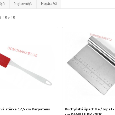
jší
Nejlevnější
Nejdražší
1-15 z 15
ová stěrka 17,5 cm Karpateus
Kuchyňská špachtle / lopatk
6
cm KAMILLE KM-7810