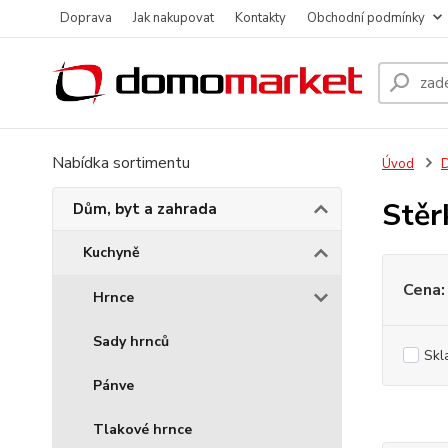
Doprava
Jak nakupovat
Kontakty
Obchodní podmínky
Nabídka sortimentu
Úvod
D
Stěr
Dům, byt a zahrada
Kuchyně
Cena:
Hrnce
Sady hrnců
Skl
Pánve
Tlakové hrnce