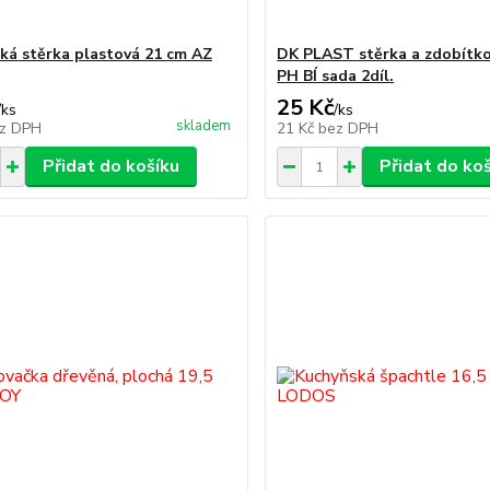
ká stěrka plastová 21 cm AZ
DK PLAST stěrka a zdobítk
PH BÍ sada 2díl.
25 Kč
/
ks
/
ks
skladem
z DPH
21 Kč
bez DPH
Přidat do košíku
Přidat do ko