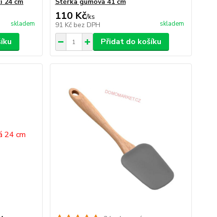
í 24 cm
Stěrka gumová 41 cm
110 Kč
/
ks
skladem
skladem
91 Kč
bez DPH
šíku
Přidat do košíku