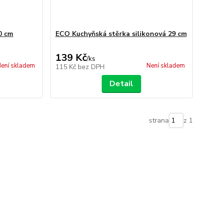
0 cm
ECO Kuchyňská stěrka silikonová 29 cm
139 Kč
/
ks
ení skladem
Není skladem
115 Kč
bez DPH
Detail
strana
z 1