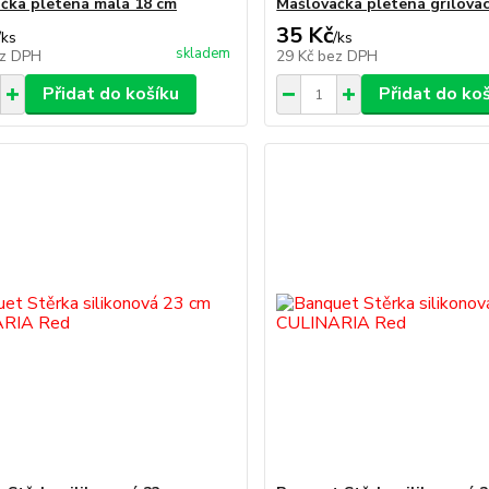
čka pletená malá 18 cm
Mašlovačka pletená grilovac
35 Kč
/
ks
/
ks
skladem
z DPH
29 Kč
bez DPH
Přidat do košíku
Přidat do ko