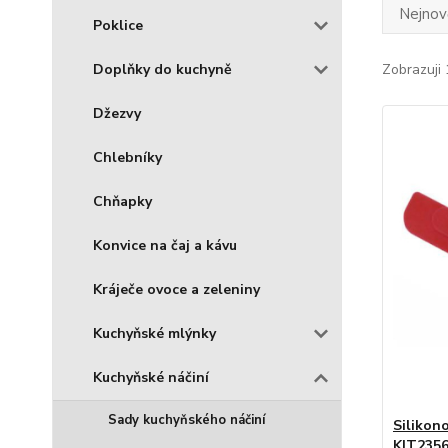
Nejnově
Poklice
Doplňky do kuchyně
Zobrazuji 
Džezvy
Chlebníky
Chňapky
Konvice na čaj a kávu
Kráječe ovoce a zeleniny
Kuchyňské mlýnky
Kuchyňské náčiní
Sady kuchyňského náčiní
Silikon
KIT235