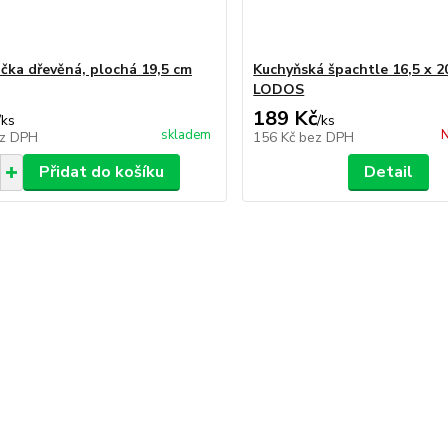
čka dřevěná, plochá 19,5 cm
Kuchyňská špachtle 16,5 x 2
LODOS
189 Kč
/
ks
/
ks
skladem
N
z DPH
156 Kč
bez DPH
Přidat do košíku
Detail