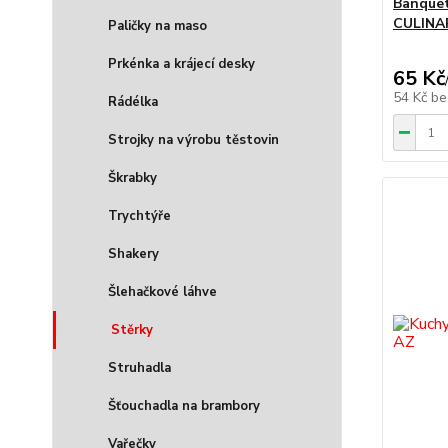
Banquet
CULINA
Paličky na maso
Prkénka a krájecí desky
65 Kč
54 Kč
be
Rádélka
Strojky na výrobu těstovin
Škrabky
Trychtýře
Shakery
Šlehačkové láhve
Stěrky
Struhadla
Šťouchadla na brambory
Vařečky