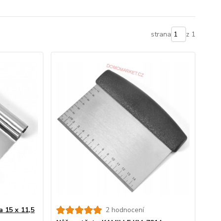
strana
z 1
a 15 x 11,5
2 hodnocení