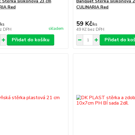
 Stěrka silikonová 23 cm
Banquet Stěrka silikonová 
RIA Red
CULINARIA Red
59 Kč
/
ks
/
ks
skladem
z DPH
49 Kč
bez DPH
Přidat do košíku
Přidat do ko