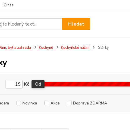
O nás
Hledat
ům, byt a zahrada
Kuchyně
Kuchyňské náčiní
Stěrky
ky
Kč
Od
adem
Novinka
Akce
Doprava ZDARMA