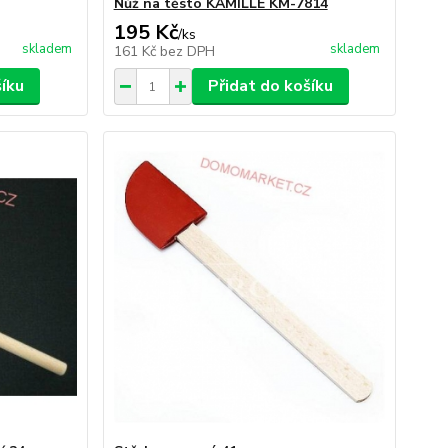
Nůž na těsto KAMILLE KM-7814
195 Kč
/
ks
skladem
skladem
161 Kč
bez DPH
šíku
Přidat do košíku