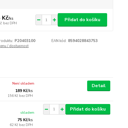
 Kč
/
ks
Přidat do košíku
Kč
bez DPH
roduktu:
P20403100
EAN kód:
8594028843753
cenu / dostupnost
Není skladem
Detail
189 Kč
/
ks
156 Kč
bez DPH
Přidat do košíku
skladem
75 Kč
/
ks
62 Kč
bez DPH