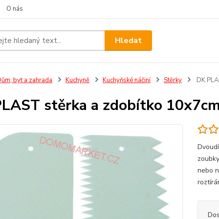
O nás
Hledat
ům, byt a zahrada
Kuchyně
Kuchyňské náčiní
Stěrky
DK PLAS
LAST stěrka a zdobítko 10x7cm 
Dvoudí
zoubky
nebo n
roztír
Dos