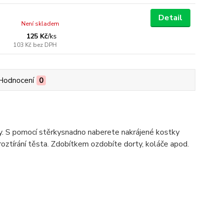
Detail
Není skladem
125 Kč
/
ks
103 Kč
bez DPH
Hodnocení
0
y. S pomocí stěrky
snadno naberete nakrájené kostky
roztírání těsta. Zdobítkem ozdobíte dorty, koláče apod.