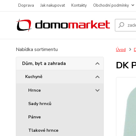
Doprava
Jak nakupovat
Kontakty
Obchodní podmínky
Nabídka sortimentu
Úvod
D
DK P
Dům, byt a zahrada
Kuchyně
Hrnce
Sady hrnců
Pánve
Tlakové hrnce