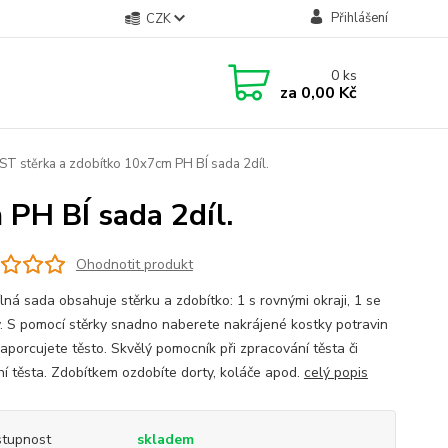
Přihlášení
CZK
0
ks
za
0,00 Kč
T stěrka a zdobítko 10x7cm PH BÍ sada 2díl.
PH BÍ sada 2díl.
Ohodnotit produkt
lná sada obsahuje stěrku a zdobítko: 1 s rovnými okraji, 1 se
. S pomocí stěrky snadno naberete nakrájené kostky potravin
aporcujete těsto. Skvělý pomocník při zpracování těsta či
ání těsta. Zdobítkem ozdobíte dorty, koláče apod.
celý popis
tupnost
skladem