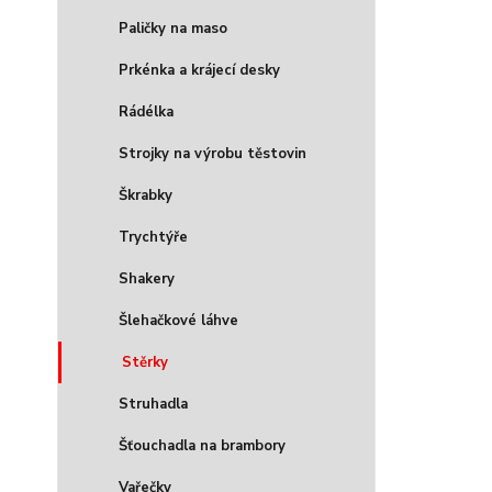
Paličky na maso
Prkénka a krájecí desky
Rádélka
Strojky na výrobu těstovin
Škrabky
Trychtýře
Shakery
Šlehačkové láhve
Stěrky
Struhadla
Šťouchadla na brambory
Vařečky