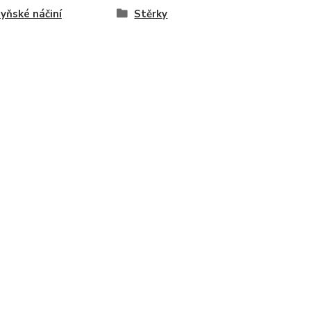
yňské náčiní
Stěrky