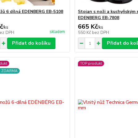
žů 6 dílná EDENBERG EB-5108
Stojan s noži a kuchyňským 
EDENBERG EB-7808
č
665 Kč
/
ks
/
ks
skladem
ez DPH
550 Kč
bez DPH
Přidat do košíku
Přidat do ko
dukt
TOP produkt
a ZDARMA