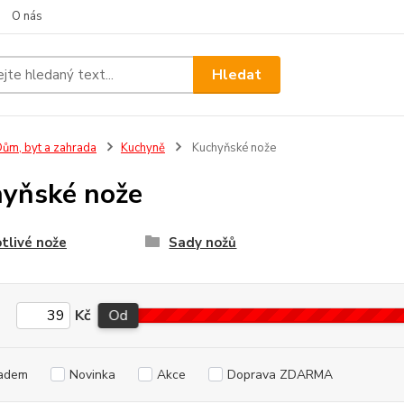
O nás
Hledat
ům, byt a zahrada
Kuchyně
Kuchyňské nože
yňské nože
tlivé nože
Sady nožů
Kč
Od
adem
Novinka
Akce
Doprava ZDARMA