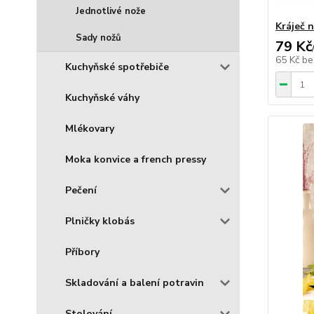
Jednotlivé nože
Kráječ 
Sady nožů
79 Kč
65 Kč
be
Kuchyňské spotřebiče
Kuchyňské váhy
Mlékovary
Moka konvice a french pressy
Pečení
Plničky klobás
Příbory
Skladování a balení potravin
Stolování