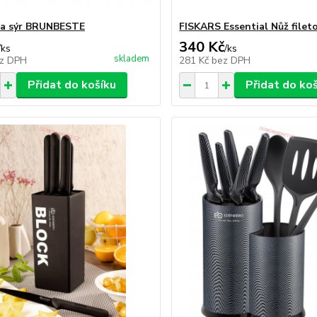
na sýr BRUNBESTE
FISKARS Essential Nůž filet
340 Kč
/
ks
/
ks
skladem
z DPH
281 Kč
bez DPH
Přidat do košíku
Přidat do ko