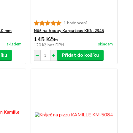
1 hodnocení
110 mm
Nůž na houby Karpateus KKN-2345
145 Kč
/
ks
skladem
skladem
120 Kč
bez DPH
šíku
Přidat do košíku