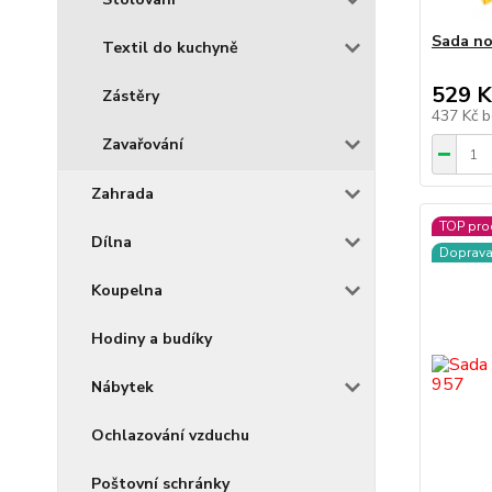
Sada no
Textil do kuchyně
529 K
Zástěry
437 Kč
b
Zavařování
Zahrada
TOP pro
Dílna
Doprav
Koupelna
Hodiny a budíky
Nábytek
Ochlazování vzduchu
Poštovní schránky