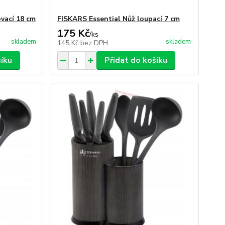
ovací 18 cm
FISKARS Essential Nůž loupací 7 cm
175 Kč
/
ks
skladem
skladem
145 Kč
bez DPH
šíku
Přidat do košíku