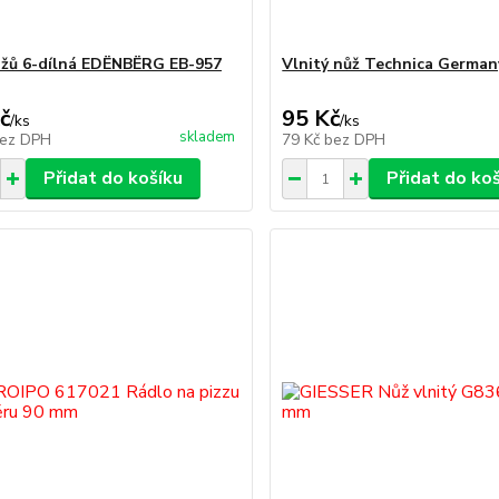
žů 6-dílná EDËNBËRG EB-957
Vlnitý nůž Technica Germa
č
95 Kč
/
ks
/
ks
skladem
ez DPH
79 Kč
bez DPH
Přidat do košíku
Přidat do ko