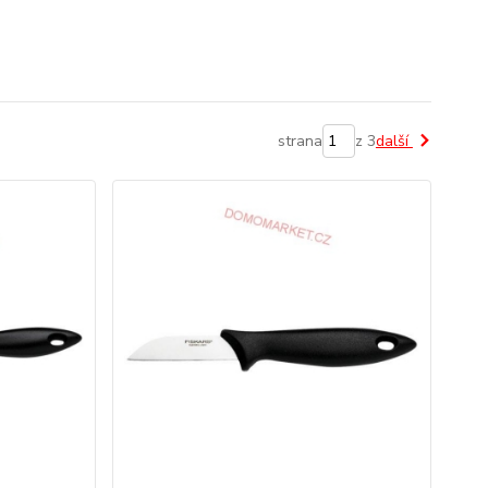
strana
z 3
další