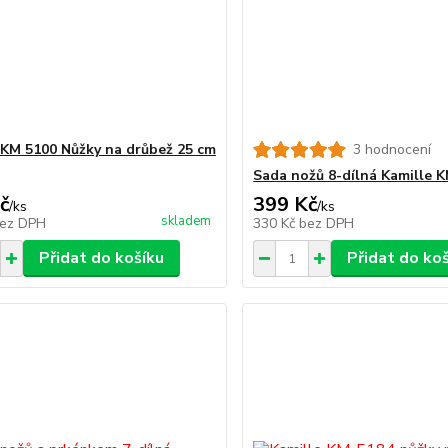
 KM 5100 Nůžky na drůbež 25 cm
3 hodnocení
Sada nožů 8-dílná Kamille 
č
399 Kč
/
ks
/
ks
skladem
ez DPH
330 Kč
bez DPH
Přidat do košíku
Přidat do ko