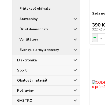
Průtokové ohřívače
Sada no
Stavebniny
390 K
Úklid domácnosti
322 Kč
b
Ventilátory
Zvonky, alarmy a trezory
Elektronika
Sport
Obalový materiál
Potraviny
GASTRO