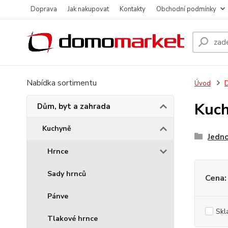
Doprava
Jak nakupovat
Kontakty
Obchodní podmínky
Nabídka sortimentu
Úvod
D
Kuch
Dům, byt a zahrada
Kuchyně
Jedno
Hrnce
Sady hrnců
Cena:
Pánve
Skl
Tlakové hrnce