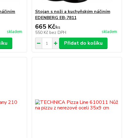
náčiním
Stojan s noži a kuchyňským náčiním
EDENBERG EB-7811
665 Kč
/
ks
skladem
skladem
550 Kč
bez DPH
šíku
Přidat do košíku