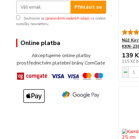
Přihlásit se
Souhlasím se
zpracováním osobních údajů
za účelem
rozesílky newsletteru.
Nůž Kir
Online platba
KKN-238
139 K
Akceptujeme online platby
115 Kč
b
prostřednictvím platební brány ComGate