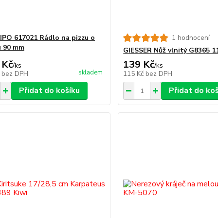
O 617021 Rádlo na pizzu o
1 hodnocení
u 90 mm
GIESSER Nůž vlnitý G8365 
 Kč
139 Kč
/
ks
/
ks
skladem
č
bez DPH
115 Kč
bez DPH
Přidat do košíku
Přidat do ko