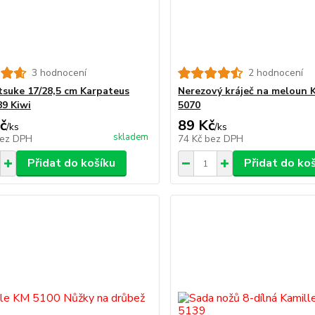
3 hodnocení
2 hodnocení
itsuke 17/28,5 cm Karpateus
Nerezový kráječ na meloun 
9 Kiwi
5070
č
89 Kč
/
ks
/
ks
skladem
ez DPH
74 Kč
bez DPH
Přidat do košíku
Přidat do ko