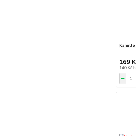
Kamille
169 K
140 Kč
b