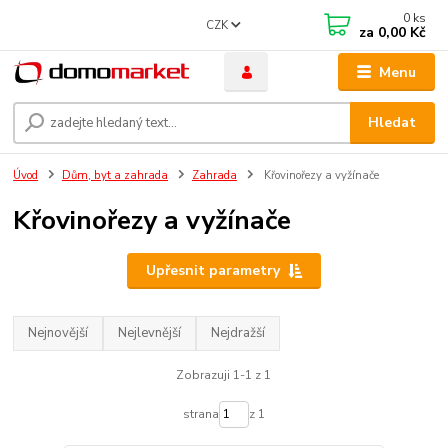
0
ks
CZK
za
0,00 Kč
Menu
Hledat
Úvod
Dům, byt a zahrada
Zahrada
Křovinořezy a vyžínače
Křovinořezy a vyžínače
Upřesnit parametry
Nejnovější
Nejlevnější
Nejdražší
Zobrazuji 1-1 z 1
strana
z 1