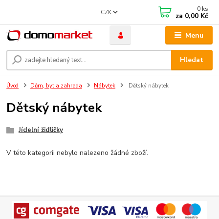
0
ks
CZK
za
0,00 Kč
Menu
Hledat
Úvod
Dům, byt a zahrada
Nábytek
Dětský nábytek
Dětský nábytek
Jídelní židličky
V této kategorii nebylo nalezeno žádné zboží.