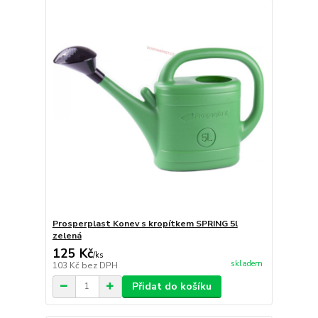
Prosperplast Konev s kropítkem SPRING 5l
zelená
125 Kč
/
ks
skladem
103 Kč
bez DPH
Přidat do košíku