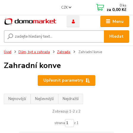
0
ks
CZK
za
0,00 Kč
Menu
Hledat
Úvod
Dům, byt a zahrada
Zahrada
Zahradní konve
Zahradní konve
Upřesnit parametry
Nejnovější
Nejlevnější
Nejdražší
Zobrazuji 1-2 z 2
strana
z 1