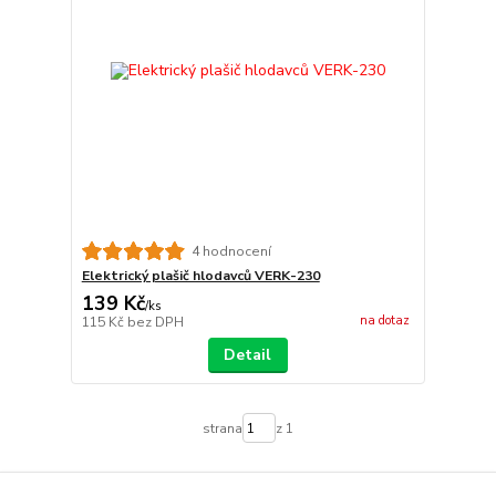
4 hodnocení
Elektrický plašič hlodavců VERK-230
139 Kč
/
ks
na dotaz
115 Kč
bez DPH
Detail
strana
z 1