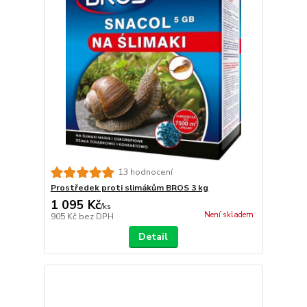
13 hodnocení
Prostředek proti slimákům BROS 3 kg
1 095 Kč
/
ks
Není skladem
905 Kč
bez DPH
Detail