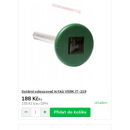
Solární odpuzovač krtků VERK IT-219
188 Kč
/
ks
skladem
155 Kč
bez DPH
Přidat do košíku