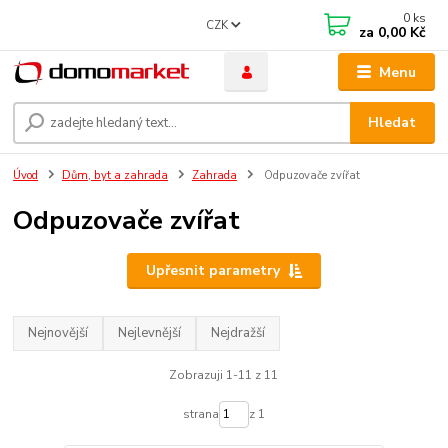
0
ks
CZK
za
0,00 Kč
Menu
Hledat
Úvod
Dům, byt a zahrada
Zahrada
Odpuzovače zvířat
Odpuzovače zvířat
Upřesnit parametry
Nejnovější
Nejlevnější
Nejdražší
Zobrazuji 1-11 z 11
strana
z 1