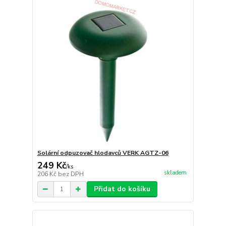
Solární odpuzovač hlodavců VERK AGTZ-06
249 Kč
/
ks
skladem
206 Kč
bez DPH
Přidat do košíku