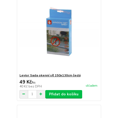
Levior Sada okenní síť 150x130cm šedá
49 Kč
/
ks
skladem
40 Kč
bez DPH
Přidat do košíku