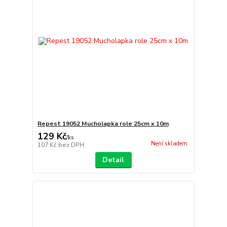
Repest 19052 Mucholapka role 25cm x 10m
129 Kč
/
ks
Není skladem
107 Kč
bez DPH
Detail