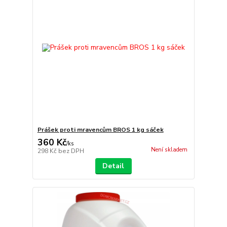
Prášek proti mravencům BROS 1 kg sáček
360 Kč
/
ks
Není skladem
298 Kč
bez DPH
Detail