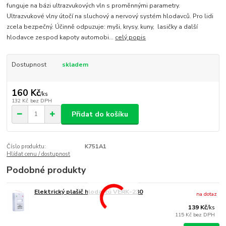
funguje na bázi ultrazvukových vln s proměnnými parametry.
Ultrazvukové vlny útočí na sluchový a nervový systém hlodavců. Pro lidi
zcela bezpečný. Účinně odpuzuje: myši, krysy, kuny, lasičky a další
hlodavce zespod kapoty automobi...
celý popis
Dostupnost
skladem
160 Kč
/
ks
132 Kč
bez DPH
Přidat do košíku
Číslo produktu:
K751A1
Hlídat cenu / dostupnost
Podobné produkty
Elektrický plašič hlodavců VERK-230
na dotaz
139 Kč
/
ks
115 Kč
bez DPH