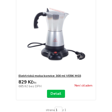
Elektrická moka konvice 300 ml VERK M03
829 Kč
/
ks
Není skladem
685 Kč
bez DPH
Detail
strana
z 1