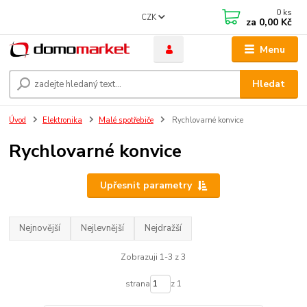
0
ks
CZK
za
0,00 Kč
Menu
Hledat
Úvod
Elektronika
Malé spotřebiče
Rychlovarné konvice
Rychlovarné konvice
Upřesnit parametry
Nejnovější
Nejlevnější
Nejdražší
Zobrazuji 1-3 z 3
strana
z 1