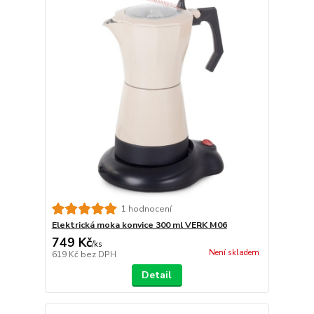
1 hodnocení
Elektrická moka konvice 300 ml VERK M06
749 Kč
/
ks
Není skladem
619 Kč
bez DPH
Detail