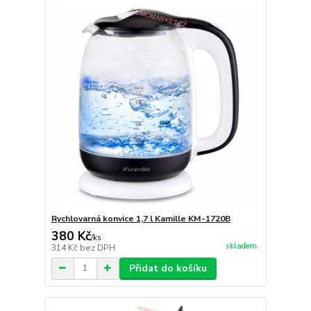
Rychlovarná konvice 1,7 l Kamille KM-1720B
380 Kč
/
ks
skladem
314 Kč
bez DPH
Přidat do košíku