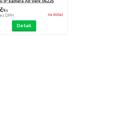
í IP kamera A8 Verk 06225
č
/
ks
na dotaz
ez DPH
Detail