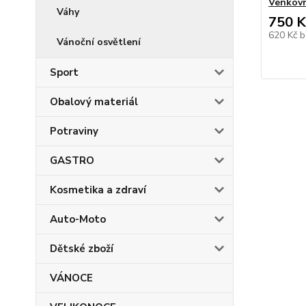
Venkovn
Váhy
750 K
620 Kč
b
Vánoční osvětlení
Sport
Obalový materiál
Potraviny
GASTRO
Kosmetika a zdraví
Auto-Moto
Dětské zboží
VÁNOCE