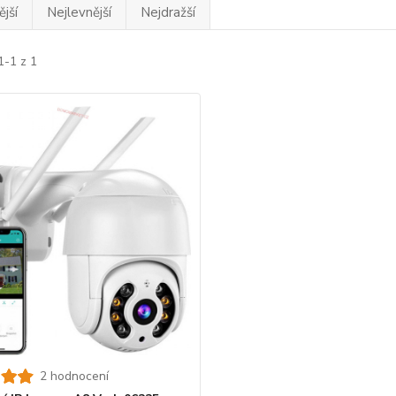
jší
Nejlevnější
Nejdražší
1-1 z 1
2 hodnocení