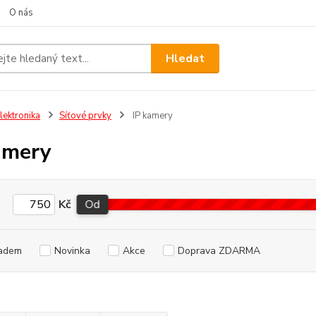
O nás
Hledat
lektronika
Síťové prvky
IP kamery
amery
Kč
Od
adem
Novinka
Akce
Doprava ZDARMA