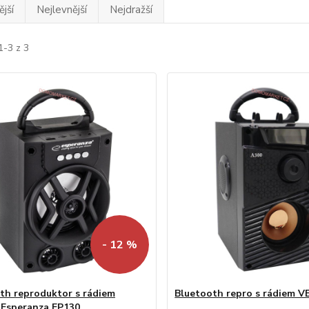
jší
Nejlevnější
Nejdražší
1-3 z 3
- 12 %
th reproduktor s rádiem
Bluetooth repro s rádiem V
Esperanza EP130