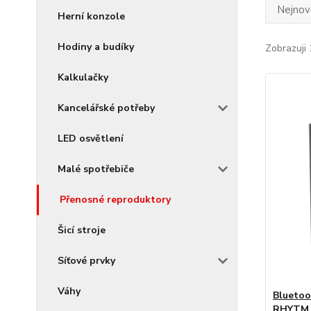
Nejnově
Herní konzole
Hodiny a budíky
Zobrazuji 
Kalkulačky
Kancelářské potřeby
LED osvětlení
Malé spotřebiče
Přenosné reproduktory
Šicí stroje
Síťové prvky
Váhy
Bluetoo
RHYTM 