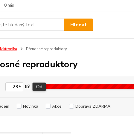
O nás
Hledat
lektronika
Přenosné reproduktory
osné reproduktory
Kč
Od
adem
Novinka
Akce
Doprava ZDARMA