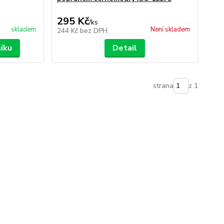
295 Kč
/
ks
skladem
Není skladem
244 Kč
bez DPH
šíku
Detail
strana
z 1