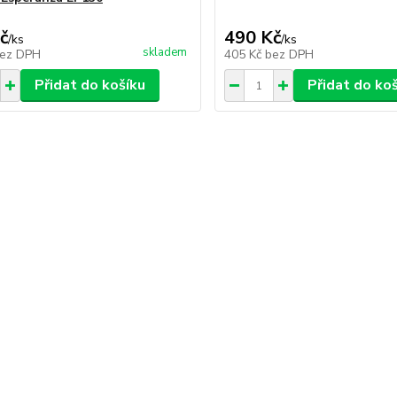
č
490 Kč
/
ks
/
ks
skladem
ez DPH
405 Kč
bez DPH
Přidat do košíku
Přidat do ko