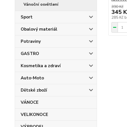
Vánoční osvětlení
390 Kč
345 K
Sport
285 Kč
b
Obalový materiál
Potraviny
GASTRO
Kosmetika a zdraví
Auto-Moto
Dětské zboží
VÁNOCE
VELIKONOCE
VÝPRODEJ