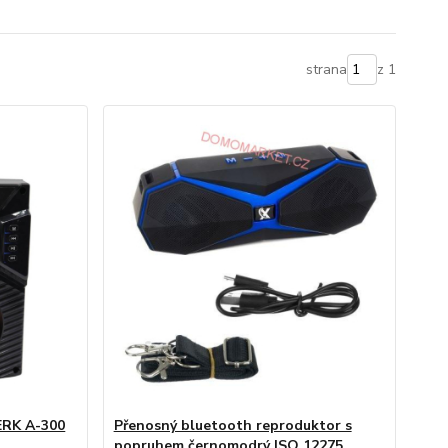
strana
z 1
ERK A-300
Přenosný bluetooth reproduktor s
popruhem černomodrý ISO 12275