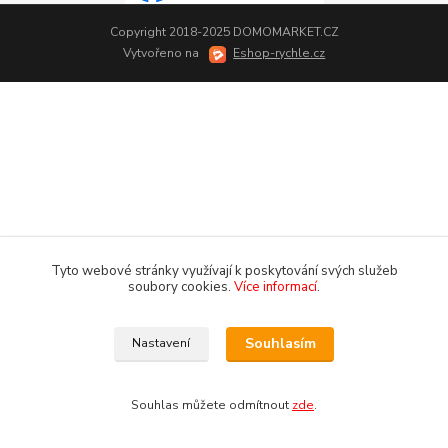
Copyright 2018-2025 DOMOMARKET.CZ
Vytvořeno na
Eshop-rychle.cz
Tyto webové stránky využívají k poskytování svých služeb
soubory cookies.
Více informací
.
Souhlasím
Nastavení
Souhlas můžete odmítnout
zde
.