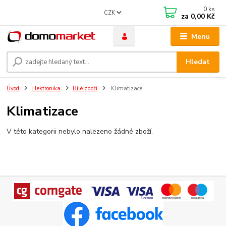
0
ks
CZK
za
0,00 Kč
Menu
Hledat
Úvod
Elektronika
Bílé zboží
Klimatizace
Klimatizace
V této kategorii nebylo nalezeno žádné zboží.