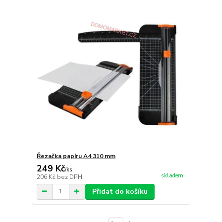
Řezačka papíru A4 310 mm
249 Kč
/
ks
skladem
206 Kč
bez DPH
Přidat do košíku