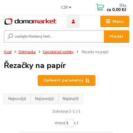
0
ks
CZK
za
0,00 Kč
Menu
Hledat
Úvod
Elektronika
Kancelářské potřeby
Řezačky na papír
Řezačky na papír
Upřesnit parametry
Nejnovější
Nejlevnější
Nejdražší
Zobrazuji 1-1 z 1
strana
z 1