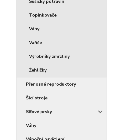
Sušičky potravin
Topinkovače
Váhy
Vařiče
Výrobníky zmrzliny
Žehličky
Přenosné reproduktory
Šicí stroje
Síťové prvky
Váhy
Vánoční osvětlení