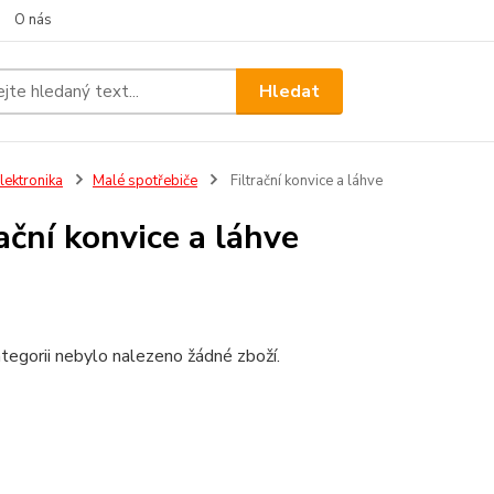
O nás
Hledat
lektronika
Malé spotřebiče
Filtrační konvice a láhve
rační konvice a láhve
tegorii nebylo nalezeno žádné zboží.