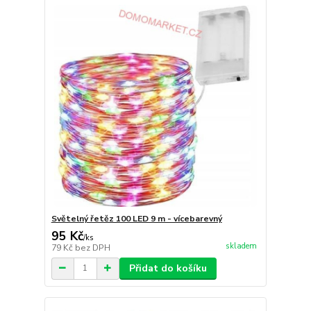
Světelný řetěz 100 LED 9 m - vícebarevný
95 Kč
/
ks
skladem
79 Kč
bez DPH
Přidat do košíku