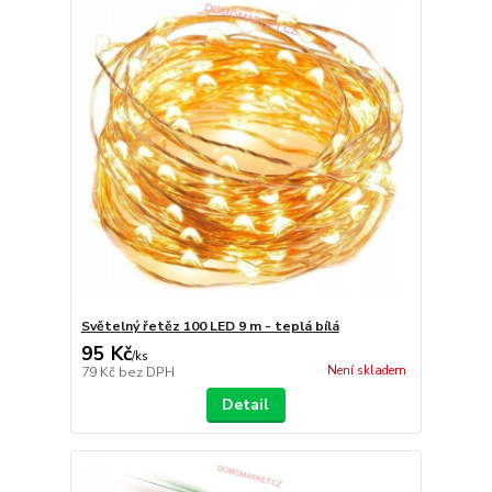
Světelný řetěz 100 LED 9 m - teplá bílá
95 Kč
/
ks
Není skladem
79 Kč
bez DPH
Detail