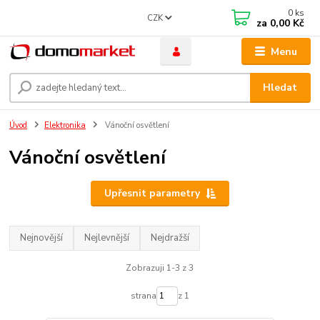
0
ks
CZK
za
0,00 Kč
Menu
Hledat
Úvod
Elektronika
Vánoční osvětlení
Vánoční osvětlení
Upřesnit parametry
Nejnovější
Nejlevnější
Nejdražší
Zobrazuji 1-3 z 3
strana
z 1