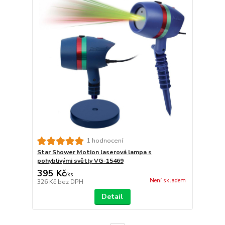
1 hodnocení
Star Shower Motion laserová lampa s
pohyblivými světly VG-15469
395 Kč
/
ks
Není skladem
326 Kč
bez DPH
Detail