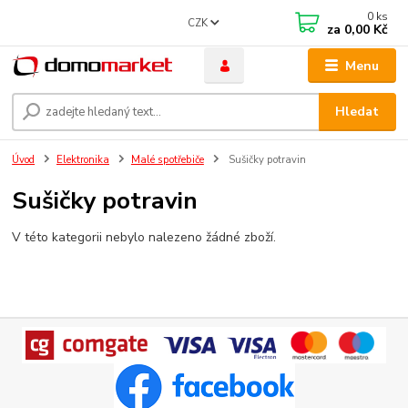
0
ks
CZK
za
0,00 Kč
Menu
Hledat
Úvod
Elektronika
Malé spotřebiče
Sušičky potravin
Sušičky potravin
V této kategorii nebylo nalezeno žádné zboží.