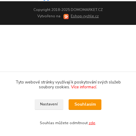
Copyright 2018-2025 DOMOMARKET.CZ
Vytvořeno na
Eshop-rychle.cz
Tyto webové stránky využívají k poskytování svých služeb
soubory cookies.
Více informací
.
Souhlasím
Nastavení
Souhlas můžete odmítnout
zde
.