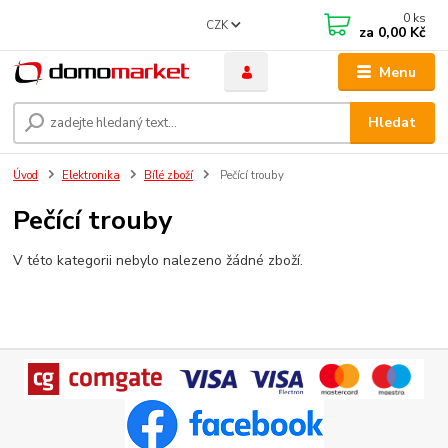
0
ks
CZK
za
0,00 Kč
Menu
Hledat
Úvod
Elektronika
Bílé zboží
Pečící trouby
Pečící trouby
V této kategorii nebylo nalezeno žádné zboží.