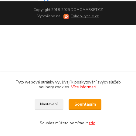
Copyright 2018-2025 DOMOMARKET.CZ
Vytvořeno na
Eshop-rychle.cz
Tyto webové stránky využívají k poskytování svých služeb
soubory cookies.
Více informací
.
Souhlasím
Nastavení
Souhlas můžete odmítnout
zde
.