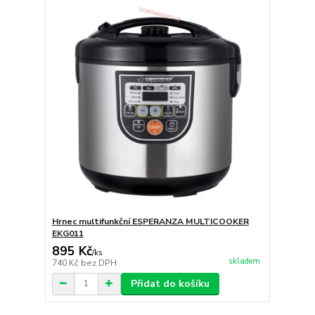
Hrnec multifunkční ESPERANZA MULTICOOKER
EKG011
895 Kč
/
ks
skladem
740 Kč
bez DPH
Přidat do košíku