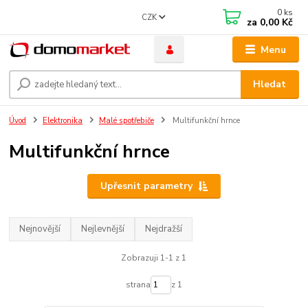
0
ks
CZK
za
0,00 Kč
Menu
Hledat
Úvod
Elektronika
Malé spotřebiče
Multifunkční hrnce
Multifunkční hrnce
Upřesnit parametry
Nejnovější
Nejlevnější
Nejdražší
Zobrazuji 1-1 z 1
strana
z 1