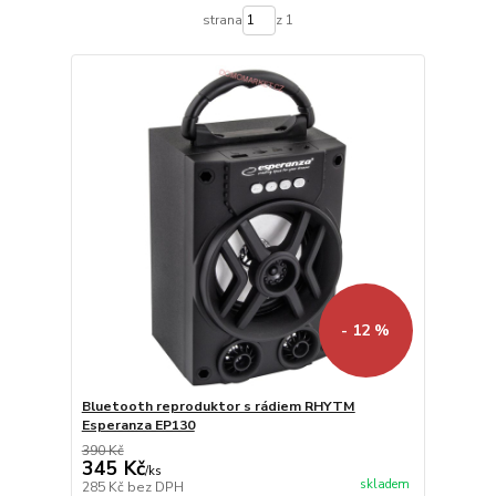
strana
z 1
- 12 %
Bluetooth reproduktor s rádiem RHYTM
Esperanza EP130
390 Kč
345 Kč
/
ks
skladem
285 Kč
bez DPH