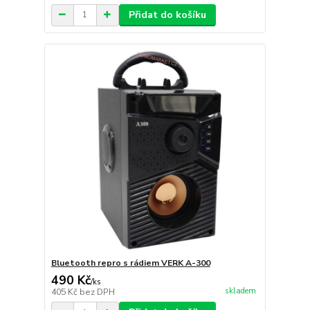
Přidat do košíku
Bluetooth repro s rádiem VERK A-300
490 Kč
/
ks
skladem
405 Kč
bez DPH