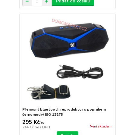
Přidat do košíku
Přenosný bluetooth reproduktor s popruhem
černomodrý ISO 12275
295 Kč
/
ks
Není skladem
244 Kč
bez DPH