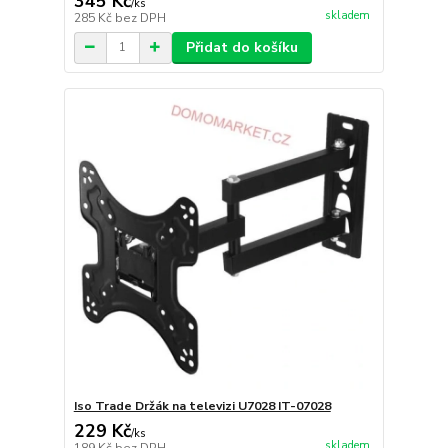
345 Kč
/
ks
skladem
285 Kč
bez DPH
Přidat do košíku
Iso Trade Držák na televizi U7028 IT-07028
229 Kč
/
ks
skladem