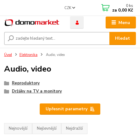
0
ks
CZK
za
0,00 Kč
Menu
Hledat
Úvod
Elektronika
Audio, video
Audio, video
Reproduktory
Držáky na TV a monitory
Upřesnit parametry
Nejnovější
Nejlevnější
Nejdražší