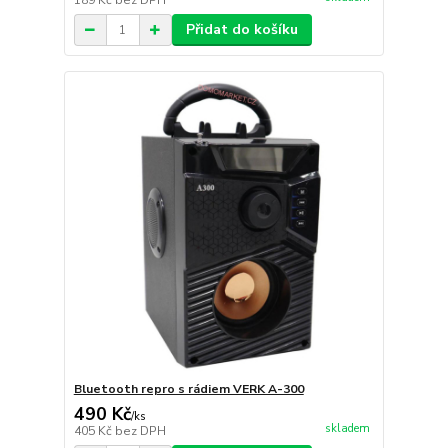
189 Kč
bez DPH
Přidat do košíku
Bluetooth repro s rádiem VERK A-300
490 Kč
/
ks
skladem
405 Kč
bez DPH