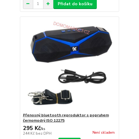
Přidat do košíku
Přenosný bluetooth reproduktor s popruhem
černomodrý ISO 12275
295 Kč
/
ks
Není skladem
244 Kč
bez DPH