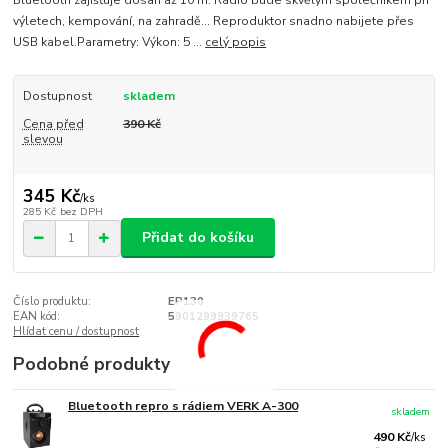
Bluetooth zajišťuje dosah až 10 m. Rádio bude skvělým společníkem při
výletech, kempování, na zahradě... Reproduktor snadno nabijete přes
USB kabel.Parametry: Výkon: 5 ...
celý popis
Dostupnost
skladem
Cena před
390 Kč
slevou
345 Kč
/
ks
285 Kč
bez DPH
Přidat do košíku
Číslo produktu:
EP130
EAN kód:
5901299939765
Hlídat cenu / dostupnost
Podobné produkty
Bluetooth repro s rádiem VERK A-300
skladem
490 Kč
/
ks