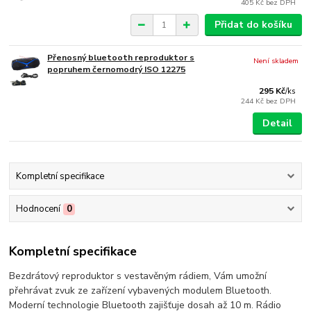
405 Kč
bez DPH
Přidat do košíku
Přenosný bluetooth reproduktor s
Není skladem
popruhem černomodrý ISO 12275
295 Kč
/
ks
244 Kč
bez DPH
Detail
Kompletní specifikace
Hodnocení
0
Kompletní specifikace
Bezdrátový reproduktor s vestavěným rádiem, Vám umožní
přehrávat zvuk ze zařízení vybavených modulem Bluetooth.
Moderní technologie Bluetooth zajišťuje dosah až 10 m. Rádio