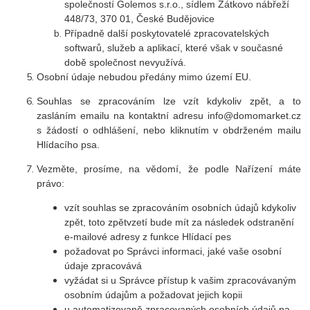
společností Golemos s.r.o., sídlem Zátkovo nábřeží
448/73, 370 01, České Budějovice
Případně další poskytovatelé zpracovatelských
softwarů, služeb a aplikací, které však v současné
době společnost nevyužívá.
Osobní údaje nebudou předány mimo území EU.
Souhlas se zpracováním lze vzít kdykoliv zpět, a to
zasláním emailu na kontaktní adresu info@domomarket.cz
s žádostí o odhlášení, nebo kliknutím v obdrženém mailu
Hlídacího psa.
Vezměte, prosíme, na vědomí, že podle Nařízení máte
právo:
vzít souhlas se zpracováním osobních údajů kdykoliv
zpět, toto zpětvzetí bude mít za následek odstranění
e-mailové adresy z funkce Hlídací pes
požadovat po Správci informaci, jaké vaše osobní
údaje zpracovává
vyžádat si u Správce přístup k vašim zpracovávaným
osobním údajům a požadovat jejich kopii
u automatizovaně zpracovaných osobních údajů na