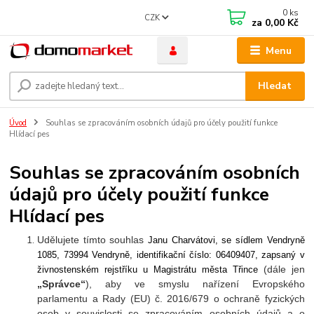
0
ks
CZK
za
0,00 Kč
Menu
Hledat
Úvod
Souhlas se zpracováním osobních údajů pro účely použití funkce
Hlídací pes
Souhlas se zpracováním osobních
údajů pro účely použití funkce
Hlídací pes
Udělujete tímto souhlas
Janu Charvátovi
, se sídlem
Vendryně
1085, 73994 Vendryně
, identifikační číslo:
06409407
, zapsaný v
(dále jen
živnostenském rejstříku
u Magistrátu města Třince
„Správce“
), aby ve smyslu nařízení Evropského
parlamentu a Rady (EU) č. 2016/679 o ochraně fyzických
osob v souvislosti se zpracováním osobních údajů a o