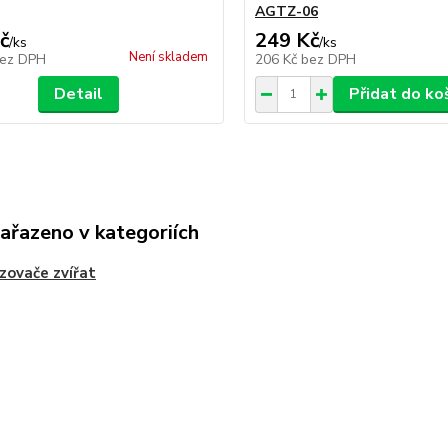
AGTZ-06
č
249 Kč
/
ks
/
ks
Není skladem
ez DPH
206 Kč
bez DPH
Detail
Přidat do ko
zařazeno v kategoriích
ovače zvířat