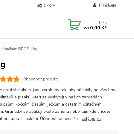
Přihlášení
CZK
0
ks
za
0,00 Kč
i slimákům BROS 1 kg
kg
Ohodnotit produkt
e proti slimákům, jsou vyrobeny tak, aby působily na všechny
limáků a plzáků, kteří se vyskytují v naších zahradách.
í psům, kočkám, žížalám, ježkům a ostatním užitečným
ům. Granulky se aplikují okolo záhonu nebo tam kde chcete
it přístupu slimákům. Účinnost se nesnižu...
celý popis