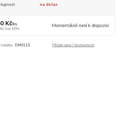
tupnost
na dotaz
0 Kč
/
ks
Momentálně není k dispozici
 Kč
bez DPH
roduktu:
DM0115
Hlídat cenu / dostupnost