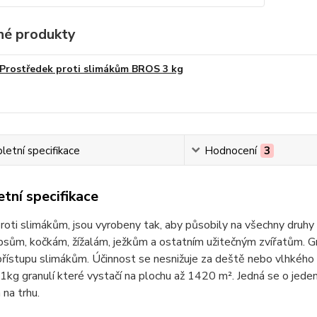
é produkty
Prostředek proti slimákům BROS 3 kg
etní specifikace
Hodnocení
3
tní specifikace
roti slimákům, jsou vyrobeny tak, aby působily na všechny druhy s
sům, kočkám, žížalám, ježkům a ostatním užitečným zvířatům. Gr
přístupu slimákům. Účinnost se nesnižuje za deště nebo vlhkého p
1kg granulí které vystačí na plochu až 1420 m². Jedná se o jeden z
na trhu.