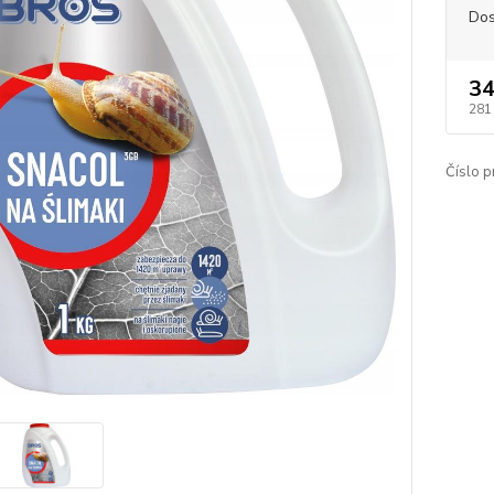
Dos
34
281
Číslo p