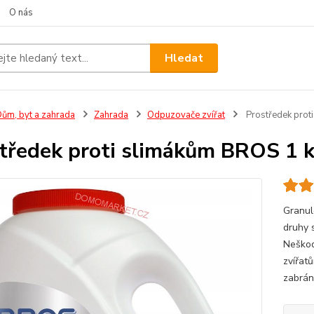
O nás
Hledat
ům, byt a zahrada
Zahrada
Odpuzovače zvířat
Prostředek prot
tředek proti slimákům BROS 1 
Granul
druhy s
Neškod
zvířat
zabrán