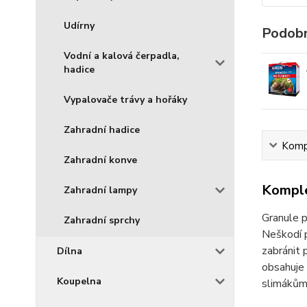
Udírny
Podobn
Vodní a kalová čerpadla,
hadice
Vypalovače trávy a hořáky
Zahradní hadice
Kompl
Zahradní konve
Komple
Zahradní lampy
Granule p
Zahradní sprchy
Neškodí p
zabránit 
Dílna
obsahuje 
Koupelna
slimákům 