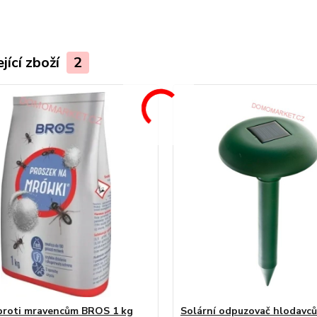
jící zboží
2
proti mravencům BROS 1 kg
Solární odpuzovač hlodavc