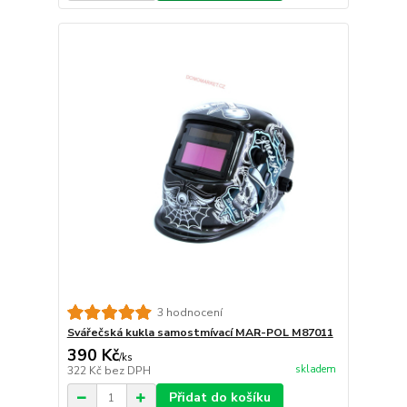
3 hodnocení
Svářečská kukla samostmívací MAR-POL M87011
390 Kč
/
ks
skladem
322 Kč
bez DPH
Přidat do košíku