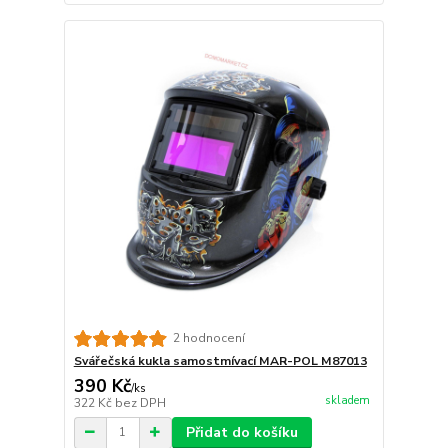
2 hodnocení
Svářečská kukla samostmívací MAR-POL M87013
390 Kč
/
ks
skladem
322 Kč
bez DPH
Přidat do košíku