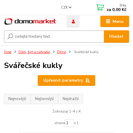
0
ks
CZK
za
0,00 Kč
Menu
Hledat
Úvod
Dům, byt a zahrada
Dílna
Svářečské kukly
Svářečské kukly
Upřesnit parametry
Nejnovější
Nejlevnější
Nejdražší
Zobrazuji 1-4 z 4
strana
z 1