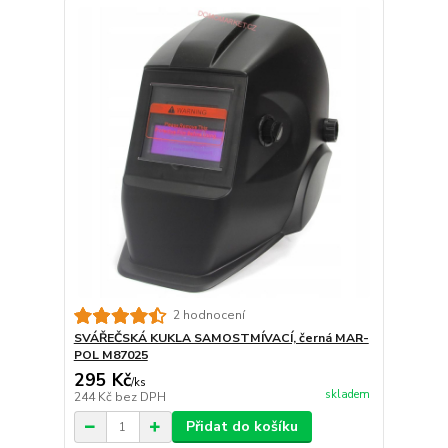
2 hodnocení
SVÁŘEČSKÁ KUKLA SAMOSTMÍVACÍ, černá MAR-
POL M87025
295 Kč
/
ks
skladem
244 Kč
bez DPH
Přidat do košíku