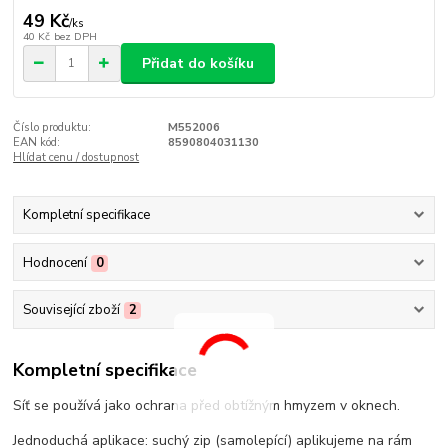
49 Kč
/
ks
40 Kč
bez DPH
Přidat do košíku
Číslo produktu:
M552006
EAN kód:
8590804031130
Hlídat cenu / dostupnost
Kompletní specifikace
Hodnocení
0
Související zboží
2
Kompletní specifikace
Síť se používá jako ochrana před obtížným hmyzem v oknech.
Jednoduchá aplikace: suchý zip (samolepící) aplikujeme na rám