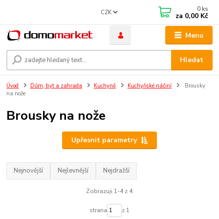
0
ks
CZK
za
0,00 Kč
Menu
Hledat
Úvod
Dům, byt a zahrada
Kuchyně
Kuchyňské náčiní
Brousky
na nože
Brousky na nože
Upřesnit parametry
Nejnovější
Nejlevnější
Nejdražší
Zobrazuji 1-4 z 4
strana
z 1