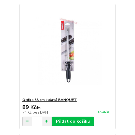
Ocílka 33 cm kulatá BANQUET
89 Kč
/
ks
skladem
74 Kč
bez DPH
Přidat do košíku