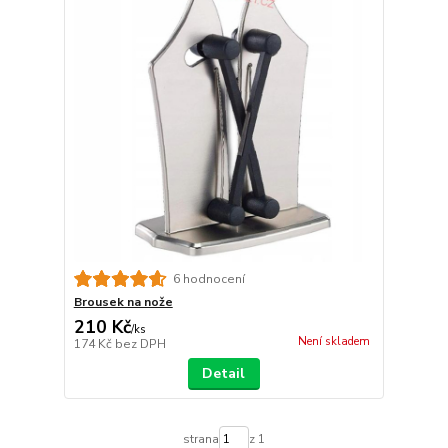
6 hodnocení
Brousek na nože
210 Kč
/
ks
Není skladem
174 Kč
bez DPH
Detail
strana
z 1