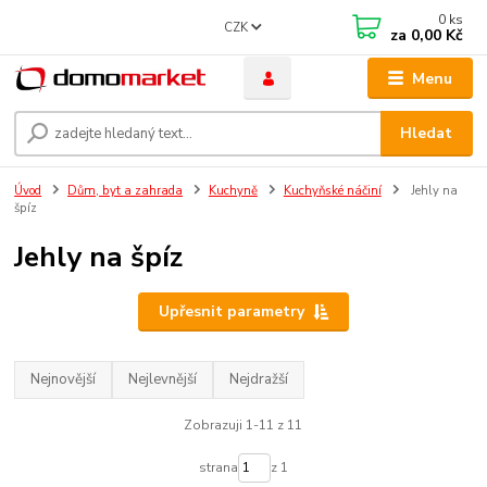
0
ks
CZK
za
0,00 Kč
Menu
Hledat
Úvod
Dům, byt a zahrada
Kuchyně
Kuchyňské náčiní
Jehly na
špíz
Jehly na špíz
Upřesnit parametry
Nejnovější
Nejlevnější
Nejdražší
Zobrazuji 1-11 z 11
strana
z 1