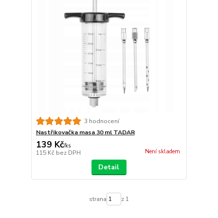
3 hodnocení
Nastřikovačka masa 30 ml TADAR
139 Kč
/
ks
Není skladem
115 Kč
bez DPH
Detail
strana
z 1