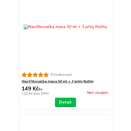
6 hodnocení
Nastřikovačka masa 50 ml + 3 jehly Ruhhy
149 Kč
/
ks
Není skladem
123 Kč
bez DPH
Detail