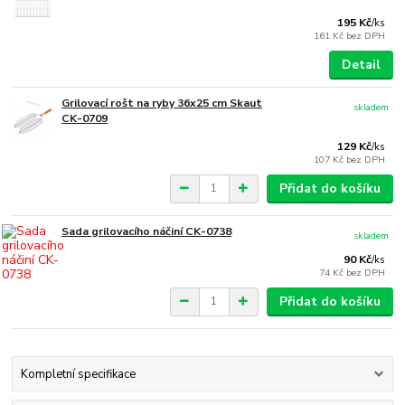
195 Kč
/
ks
161 Kč
bez DPH
Detail
Grilovací rošt na ryby 36x25 cm Skaut
skladem
CK-0709
129 Kč
/
ks
107 Kč
bez DPH
Přidat do košíku
Sada grilovacího náčiní CK-0738
skladem
90 Kč
/
ks
74 Kč
bez DPH
Přidat do košíku
Kompletní specifikace