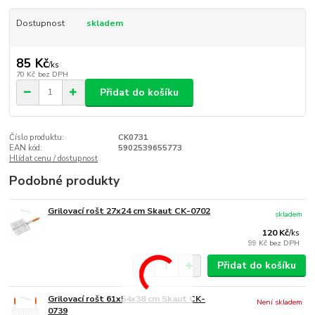
Dostupnost
skladem
85 Kč
/
ks
70 Kč
bez DPH
Přidat do košíku
Číslo produktu:
CK0731
EAN kód:
5902539655773
Hlídat cenu / dostupnost
Podobné produkty
Grilovací rošt 27x24 cm Skaut CK-0702
skladem
120 Kč
/
ks
99 Kč
bez DPH
Přidat do košíku
Grilovací rošt 61x54x38 cm Skaut CK-
Není skladem
0739