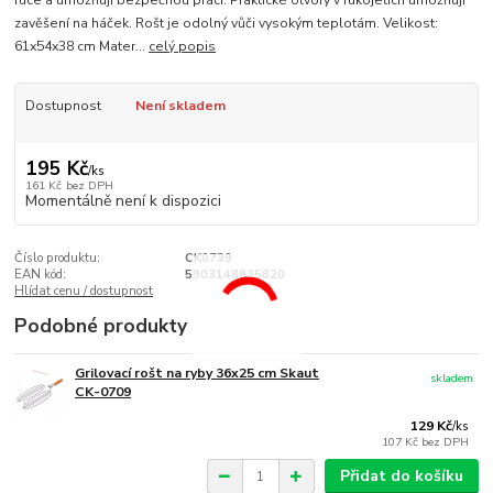
ruce a umožňují bezpečnou práci. Praktické otvory v rukojetích umožňují
zavěšení na háček. Rošt je odolný vůči vysokým teplotám. Velikost:
61x54x38 cm Mater...
celý popis
Dostupnost
Není skladem
195 Kč
/
ks
161 Kč
bez DPH
Momentálně není k dispozici
Číslo produktu:
CK0739
EAN kód:
5903148925820
Hlídat cenu / dostupnost
Podobné produkty
Grilovací rošt na ryby 36x25 cm Skaut
skladem
CK-0709
129 Kč
/
ks
107 Kč
bez DPH
Přidat do košíku