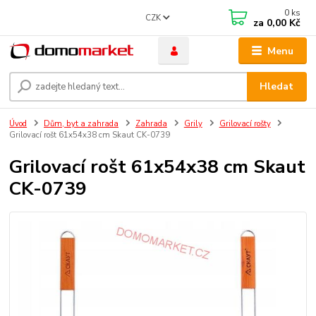
0
ks
CZK
za
0,00 Kč
Menu
Hledat
Úvod
Dům, byt a zahrada
Zahrada
Grily
Grilovací rošty
Grilovací rošt 61x54x38 cm Skaut CK-0739
Grilovací rošt 61x54x38 cm Skaut
CK-0739