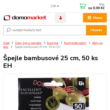
0
ks
CZK
za
0,00 Kč
Menu
Hledat
Úvod
Dům, byt a zahrada
Kuchyně
Kuchyňské náčiní
Jehly na
špíz
Špejle bambusové 25 cm, 50 ks EH
Špejle bambusové 25 cm, 50 ks
EH