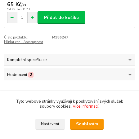
65 Kč
/
ks
54 Kč
bez DPH
Přidat do košíku
Číslo produktu:
M386247
Hlídat cenu / dostupnost
Kompletní specifikace
Hodnocení
2
Kompletní specifikace
Tyto webové stránky využívají k poskytování svých služeb
Bambusové špejle ploché jsou vhodné pro grilování a přípravu
soubory cookies.
Více informací
.
různých špízu. Mají praktický úchop. Délka 25 cm, v balení 50 ks.
Souhlasím
Nastavení