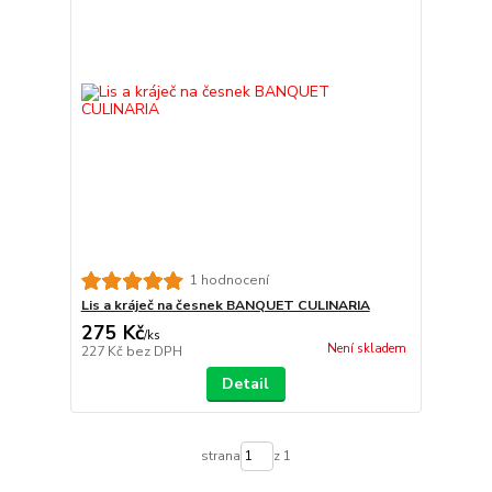
1 hodnocení
Lis a kráječ na česnek BANQUET CULINARIA
275 Kč
/
ks
Není skladem
227 Kč
bez DPH
Detail
strana
z 1