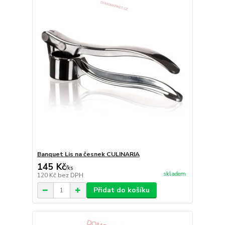
Banquet Lis na česnek CULINARIA
145 Kč
/
ks
skladem
120 Kč
bez DPH
Přidat do košíku