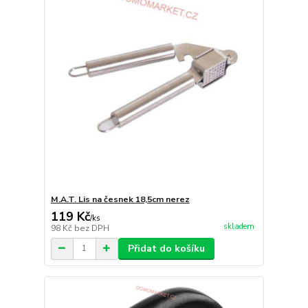
M.A.T. Lis na česnek 18,5cm nerez
119 Kč
/
ks
skladem
98 Kč
bez DPH
Přidat do košíku