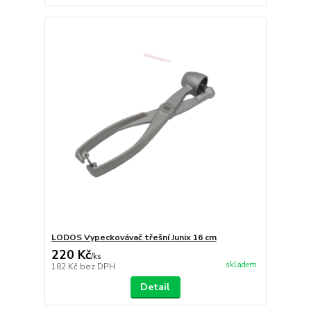
LODOS Vypeckovávač třešní Junix 16 cm
220 Kč
/
ks
skladem
182 Kč
bez DPH
Detail