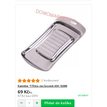
1 hodnocení
Kamille Třítko na česnek KM-5096
69 Kč
/
ks
skladem
57 Kč
bez DPH
Přidat do košíku