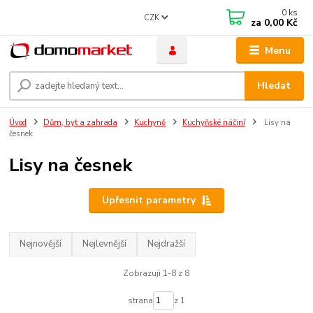
0
ks
CZK
za
0,00 Kč
Menu
Hledat
Úvod
Dům, byt a zahrada
Kuchyně
Kuchyňské náčiní
Lisy na
česnek
Lisy na česnek
Upřesnit parametry
Nejnovější
Nejlevnější
Nejdražší
Zobrazuji 1-8 z 8
strana
z 1