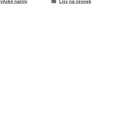
yňské náčiní
Lisy na česnek