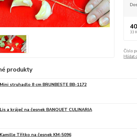
Dos
40
33 
Číslo p
Hlídat 
é produkty
Mini struhadlo 8 cm BRUNBESTE BB-1172
Lis a kráječ na česnek BANQUET CULINARIA
Kamille Třítko na česnek KM-5096