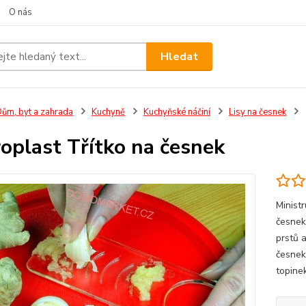
O nás
Hledat
ům, byt a zahrada
Kuchyně
Kuchyňské náčiní
Lisy na česnek
oplast Třítko na česnek
Minist
česnek
prstů 
česnek
topine