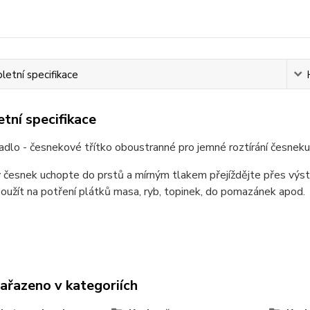
etní specifikace
tní specifikace
adlo - česnekové třítko oboustranné pro jemné roztírání česnek
česnek uchopte do prstů a mírným tlakem přejíždějte přes výst
užít na potření plátků masa, ryb, topinek, do pomazánek apod.
zařazeno v kategoriích