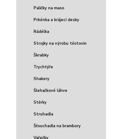
Paličky na maso
Prkénka a krájecí desky
Rádélka
Strojky na výrobu těstovin
Škrabky
Trychtýře
Shakery
Šlehačkové láhve
Stěrky
Struhadla
Šťouchadla na brambory
Vařečky