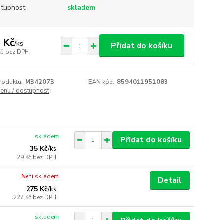
tupnost
skladem
 Kč
/
ks
Přidat do košíku
Kč
bez DPH
roduktu:
M342073
EAN kód:
8594011951083
cenu / dostupnost
skladem
Přidat do košíku
35 Kč
/
ks
29 Kč
bez DPH
Není skladem
Detail
275 Kč
/
ks
227 Kč
bez DPH
skladem