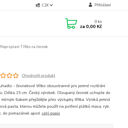
Přihlášení
CZK
0
ks
za
0,00 Kč
Reproplast Třítko na česnek
Ohodnotit produkt
ruhadlo - česnekové třítko oboustranné pro jemné roztírání
u. Délka 15 cm. Český výrobek. Oloupaný česnek uchopte do
a mírným tlakem přejíždějte přes výstupky třítka. Vzniká jemná
ová pasta, kterou můžete použít na potření plátků masa, ryb,
k, do pomazánek apod.
celý popis