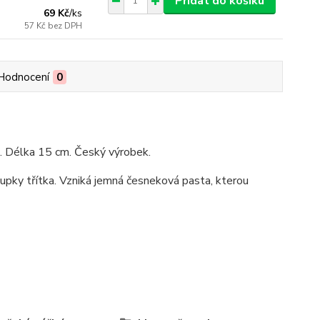
Přidat do košíku
69 Kč
/
ks
57 Kč
bez DPH
Hodnocení
0
u. Délka 15 cm. Český výrobek.
upky třítka. Vzniká jemná česneková pasta, kterou